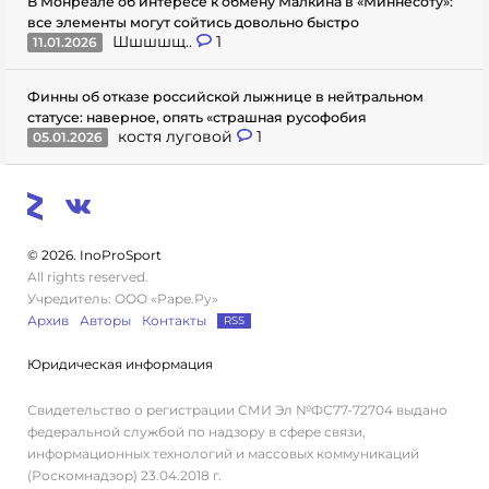
В Монреале об интересе к обмену Малкина в «Миннесоту»:
все элементы могут сойтись довольно быстро
Шшшшщ..
1
11.01.2026
Финны об отказе российской лыжнице в нейтральном
статусе: наверное, опять «страшная русофобия
костя луговой
1
05.01.2026
© 2026. InoProSport
All rights reserved.
Учредитель: ООО «Раре.Ру»
Архив
Авторы
Контакты
RSS
Юридическая информация
Свидетельство о регистрации СМИ Эл №ФС77-72704 выдано
федеральной службой по надзору в сфере связи,
информационных технологий и массовых коммуникаций
(Роскомнадзор) 23.04.2018 г.