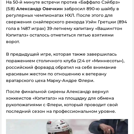
На 50-й минуте встречи против
«Баффало Сэйбрз»
(5:8)
Александр Овечкин
забросил 890-ю шайбу в
регулярных чемпионатах НХЛ
. После этого д
ля
свержения снайперского рекорда Уэйн Гретцки (894
гола в 1487 играх) 39-летнему капитану «Вашингтон
Кэпиталз» осталось отметиться пятью взятиями
ворот.
В предыдущей игре, которая также завершилась
поражением столичного клуба (2:4 от «Миннесоты»),
российский форвард обратил на себя внимание
красивым жестом по отношению к ветерану
вратарского цеха Марку-Андре Флери.
После финальной сирены Александр вернул
хоккеистов «Кэпиталз» на площадку для обмена
рукопожатиями с Флери, который проводит свой
последний сезон на профессиональном уровне.