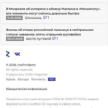
В Монреале об интересе к обмену Малкина в «Миннесоту»:
все элементы могут сойтись довольно быстро
Шшшшщ..
1
11.01.2026
Финны об отказе российской лыжнице в нейтральном
статусе: наверное, опять «страшная русофобия
костя луговой
1
05.01.2026
© 2026. InoProSport
All rights reserved.
Учредитель: ООО «Раре.Ру»
Архив
Авторы
Контакты
RSS
Юридическая информация
Свидетельство о регистрации СМИ Эл №ФС77-72704 выдано
федеральной службой по надзору в сфере связи,