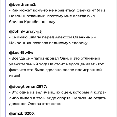
@bentframe3:
- Как может кому-то не нравиться Овечкин? Я из
Новой Шотландии, поэтому мне всегда был
близок Кросби, но - вау!
@JohnMurray-g5j:
- Снимаю шляпу перед Алексом Овечкиным!
Искренняя похвала великому человеку!
@Lee-f9w5v:
- Всегда симпатизировал Ови, и это отличный
уважительный ход! Не стоит недооценивать тот
факт, что это было сделано после проигранной
игры!
@dougtieman2877:
- Это одна из величайших сцен, которые я когда-
либо видел в этом виде спорта. Нельзя не отдать
должное Ови за этот жест.
@amzbf3200: