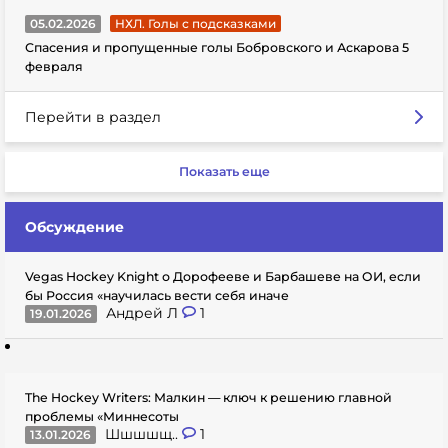
05.02.2026
НХЛ. Голы с подсказками
Спасения и пропущенные голы Бобровского и Аскарова 5
февраля
Перейти в раздел
Показать еще
Обсуждение
Vegas Hockey Knight о Дорофееве и Барбашеве на ОИ, если
бы Россия «научилась вести себя иначе
Андрей Л
1
19.01.2026
The Hockey Writers: Малкин — ключ к решению главной
проблемы «Миннесоты
Шшшшщ..
1
13.01.2026