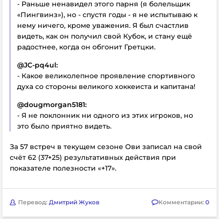
- Раньше ненавидел этого парня (я болельщик
«Пингвинз»), но - спустя годы - я не испытываю к
нему ничего, кроме уважения. Я был счастлив
видеть, как он получил свой Кубок, и стану ещё
радостнее, когда он обгонит Гретцки.
@JC-pq4ul:
- Какое великолепное проявление спортивного
духа со стороны великого хоккеиста и капитана!
@dougmorgan5181:
- Я не поклонник ни одного из этих игроков, но
это было приятно видеть.
За 57 встреч в текущем сезоне Ови записал на свой
счёт 62 (37+25) результативных действия при
показателе полезности «+17».
Перевод:
Дмитрий Жуков
Комментарии:
0