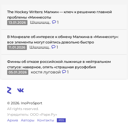
The Hockey Writers: Малкин — ключ к решению главной
проблемы «Миннесоты
Шшшшщ..
1
13.01.2026
В Монреале об интересе к обмену Малкина в «Миннесоту»:
все элементы могут сойтись довольно быстро
Шшшшщ..
1
11.01.2026
Финны об отказе российской лыжнице в нейтральном
статусе: наверное, опять «страшная русофобия
костя луговой
1
05.01.2026
© 2026. InoProSport
All rights reserved.
Учредитель: ООО «Раре.Ру»
Архив
Авторы
Контакты
RSS