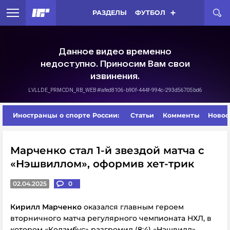
РАЗДЕЛЫ
ФУТБОЛ
Иностранцы о спорте России:
Статьи
Комменты
Новос
Марченко стал 1-й звездой матча с
«Нэшвиллом», оформив хет-трик
02.04.2025
0
Кирилл Марченко
оказался главным героем
вторничного матча регулярного чемпионата НХЛ, в
котором «Коламбус» разгромил (8:4) «Нэшвилл».