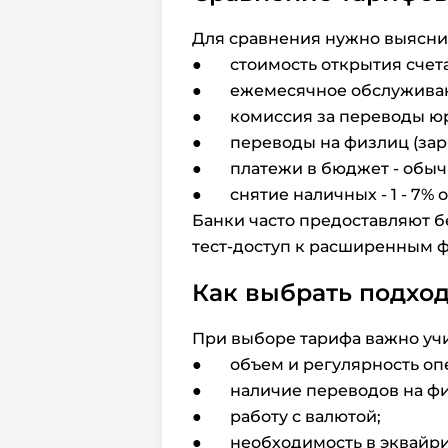
Для сравнения нужно выяснит
● стоимость открытия счета -
● ежемесячное обслуживание
● комиссия за переводы юрли
● переводы на физлиц (зарпла
● платежи в бюджет - обычн
● снятие наличных - 1 - 7% о
Банки часто предоставляют б
тест-доступ к расширенным 
Как выбрать подхо
При выборе тарифа важно учи
● объем и регулярность оп
● наличие переводов на фи
● работу с валютой;
● необходимость в эквайрин