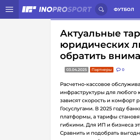
Иностранцы о спорте России:
С
ФУТБОЛ
Актуальные та
юридических лиц
обратить вним
03.04.2025
Партнеры
0
Расчетно-кассовое обслужива
инфраструктуры для любого ю
зависят скорость и комфорт р
Госуслугами. В 2025 году бан
платформы, а тарифы становя
гибкими. Для ИП и бизнеса эт
Сравнить и подобрать выгод