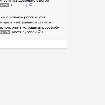
ут сойтись довольно быстро
Шшшшщ..
1
1.2026
ны об отказе российской
нице в нейтральном статусе:
ерное, опять «страшная русофобия
костя луговой
1
1.2026