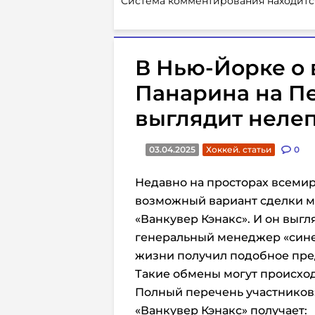
Система комментирования находитс
В Нью-Йорке о 
Панарина на Пе
выглядит неле
03.04.2025
Хоккей. статьи
0
Недавно на просторах всемир
возможный вариант сделки 
«Ванкувер Кэнакс». И он выгл
генеральный менеджер «сине
жизни получил подобное пред
Такие обмены могут происходи
Полный перечень участников
«Ванкувер Кэнакс» получает: