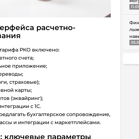
мог
11.0
Фин
ерфейса расчетно-
лыж
вания
нав
05.0
 тарифа РКО включено:
тного счета;
ное приложение;
ереводы;
и, страховые);
вной карты;
ов (эквайринг);
нтеграции с 1С.
редлагать бухгалтерское сопровождение,
ассы и интеграции с маркетплейсами.
: ключевые параметры