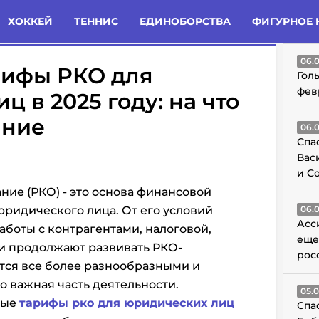
татьи
Комменты
Новости
ХОККЕЙ
ТЕННИС
ЕДИНОБОРСТВА
ФИГУРНОЕ 
ГО
06.
рифы РКО для
Гол
фев
 в 2025 году: на что
ание
06.
Спа
Вас
и С
ние (РКО) - это основа финансовой
ридического лица. От его условий
06.
Асс
аботы с контрагентами, налоговой,
еще
ки продолжают развивать РКО-
рос
тся все более разнообразными и
о важная часть деятельности.
05.
ные
тарифы рко для юридических лиц
Спа