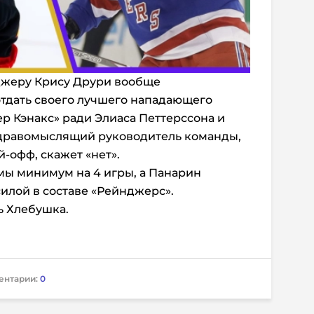
джеру Крису Друри вообще
тдать своего лучшего нападающего
р Кэнакс» ради Элиаса Петтерссона и
дравомыслящий руководитель команды,
-офф, скажет «нет».
мы минимум на 4 игры, а Панарин
силой в составе «Рейнджерс».
ь Хлебушка.
ентарии:
0