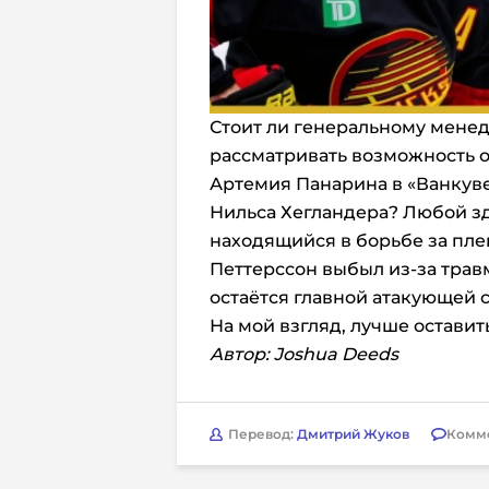
Стоит ли генеральному мене
рассматривать возможность о
Артемия Панарина в «Ванкуве
Нильса Хегландера?
Любой з
находящийся в борьбе за плей
Петтерссон выбыл из-за трав
остаётся главной атакующей 
На мой взгляд, лучше оставит
Автор: Joshua Deeds
Перевод:
Дмитрий Жуков
Комм