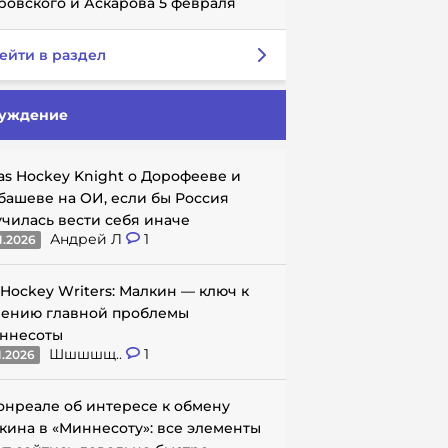
ровского и Аскарова 5 февраля
ейти в раздел
уждение
as Hockey Knight о Дорофееве и
башеве на ОИ, если бы Россия
училась вести себя иначе
Андрей Л
1
1.2026
 Hockey Writers: Малкин — ключ к
ению главной проблемы
ннесоты
Шшшшщ..
1
1.2026
онреале об интересе к обмену
кина в «Миннесоту»: все элементы