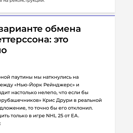
я на реконструкции.
варианте обмена
ттерссона: это
по
ной паутины мы наткнулись на
между «Нью-Йорк Рейнджерс» и
ядит настолько нелепо, что если бы
рубашечников» Крис Друри в реальной
ложение, то точно бы его отклонил.
ть только в игре NHL 25 от EA.
: