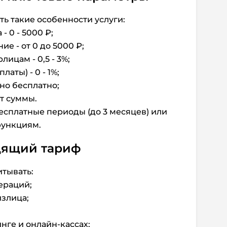
ь такие особенности услуги:
 0 - 5000 ₽;
 - от 0 до 5000 ₽;
цам - 0,5 - 3%;
ты) - 0 - 1%;
о бесплатно;
т суммы.
есплатные периоды (до 3 месяцев) или
функциям.
дящий тариф
тывать:
ераций;
злица;
ге и онлайн-кассах;