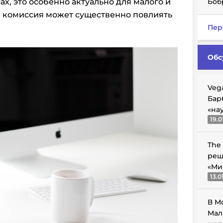
х, это особенно актуально для малого и
Боб
я комиссия может существенно повлиять
Пер
Обс
Veg
Бар
«на
19.0
The
реш
«Ми
13.0
В М
Мал