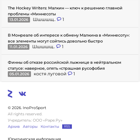
The Hockey Writers: Малкин — ключ к решению главной
проблемы «Миннесоты
Шшшшщ..
1
13.01.2026
В Монреале об интересе к обмену Малкина в «Миннесоту»:
все элементы могут сойтись довольно быстро
Шшшшщ..
1
11.01.2026
Финны об отказе российской лыжнице в нейтральном
статусе: наверное, опять «страшная русофобия
костя луговой
1
05.01.2026
© 2026. InoProSport
All rights reserved.
Учредитель: ООО «Раре.Ру»
Архив
Авторы
Контакты
RSS
Юридическая информация