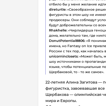
отбило бы у меня желание идти
direturtle:
«Своеобразное решен
фигуристы в этом шоу не имеют
продюсеры. Они соблюдут услов
будут доброжелательны со всем
Rhakhelle:
«Чирлидерша геноцид
дома, желательно там, где никт
DonutPotential8806:
«Я понимаю
имена, но Fantasy on Ice прив
России с тех пор, как началась в
unicorninclosets:
«Может быть, 
шоу источниками о пропаганди
языке, чтобы потенциальные пос
Щербаковой, то - то же самое».
22-летняя Алина Загитова — п
фигуристка, завоевавшая все 
Щербакова — олимпийская ч
мира и Европы.