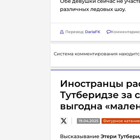
Обе девушки сейчас не участ
различных ледовых шоу.
Перевод:
DariaFK
Комментарии
Система комментирования находитс
Иностранцы ра
Тутберидзе за с
выгодна «мале
19.04.2025
Фигурное катание
Высказывание
Этери Тутбери