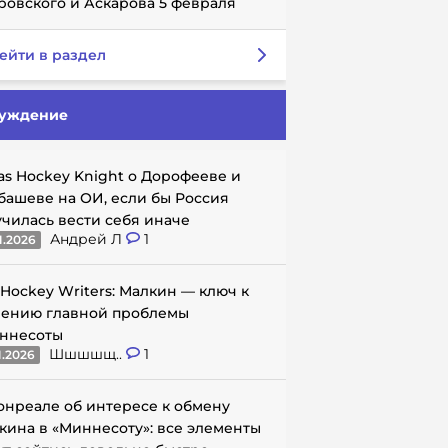
ровского и Аскарова 5 февраля
ейти в раздел
уждение
as Hockey Knight о Дорофееве и
башеве на ОИ, если бы Россия
училась вести себя иначе
Андрей Л
1
1.2026
 Hockey Writers: Малкин — ключ к
ению главной проблемы
ннесоты
Шшшшщ..
1
1.2026
онреале об интересе к обмену
кина в «Миннесоту»: все элементы