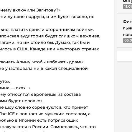
мог
11.0
почему включили Загитову?»
они лучшие подруги, и им будет весело, не
Фин
лыж
ьно, платить деньги сторонникам войны».
нав
японская аудитория будет слишком вежлива,
05.0
гами, но им стоило бы. Думаю, так бы и
илось в США, Канаде или некоторых странах
лючать Алину, чтобы избежать драмы.
не участвовала ни в какой специальной
уто».
лина — оххх…»
тому относятся европейцы из состава
ами будет неловко».
ые шоу словно соревнуются, кто примет
he ICE с полностью мужским составом, а
. сколько в Японии есть потрясающих
 закупаются в России. Сомневаюсь, что это