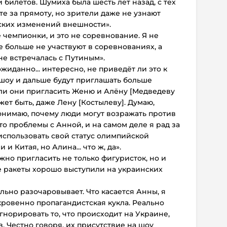
билетов. Шумиха была шесть лет назад, с тех
те за прямоту, но зрители даже не узнают
ческих изменений внешности».
чемпионки, и это не соревнование. Я не
е больше не участвуют в соревнованиях, а
е встречалась с Путиным».
жиданно... интересно, не приведёт ли это к
 шоу и дальше будут приглашать больше
 ли они пригласить Женю и Алёну [Медведеву
ет быть, даже Лену [Костылеву]. Думаю,
онимаю, почему люди могут возражать против
-то проблемы с Анной, и на самом деле я рад за
 использовать свой статус олимпийской
 Китая, но Алина... что ж, да».
жно пригласить не только фигуристок, но и
е ракеты хорошо выступили на украинских
льно разочаровывает. Что касается Анны, я
ткровенно пропагандистская кукла. Реально
гнорировать то, что происходит на Украине,
. Честно говоря, их присутствие на шоу