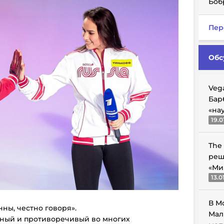
Боб
Пер
Обс
Veg
Бар
«на
19.0
The
реш
«Ми
13.0
В М
нны, честно говоря».
Мал
ный и противоречивый во многих