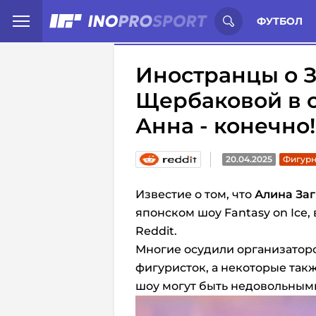
Иностранцы о спорте России:
С
ФУТБОЛ
Иностранцы о З
Щербаковой в 
Анна - конечно! 
20.04.2025
Фигурн
Известие о том, что
Алина За
японском шоу Fantasy on Ice
Reddit.
Многие осудили организатор
фигуристок, а некоторые так
шоу могут быть недовольным