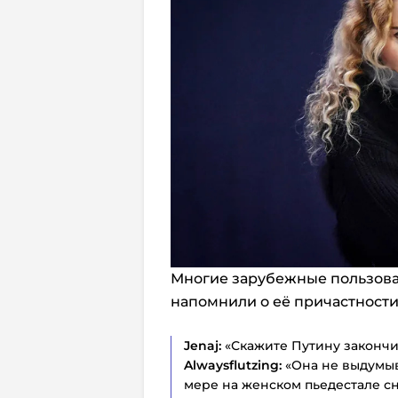
Многие зарубежные пользова
напомнили о её причастности
Jenaj:
«Скажите Путину закончит
Alwaysflutzing:
«Она не выдумыва
мере на женском пьедестале сн