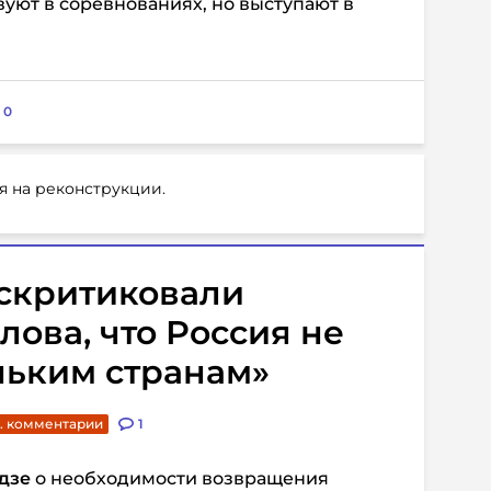
вуют в соревнованиях, но выступают в
:
0
я на реконструкции.
скритиковали
лова, что Россия не
ньким странам»
. комментарии
1
дзе
о необходимости возвращения