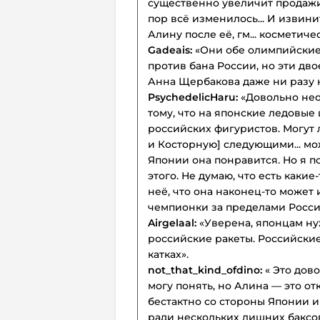
существенно увеличит продажи 
пор всё изменилось... И извини
Алину после её, гм... космети
Gadeais:
«Они обе олимпийские 
против бана России, но эти дво
Анна Щербакова даже ни разу н
PsychedelicHaru:
«Довольно нео
тому, что на японские ледовые
российских фигуристов. Могут
и Косторную] следующими... мож
Японии она понравится. Но я п
этого. Не думаю, что есть какие
неё, что она наконец-то может
чемпионки за пределами России и
Airgelaal:
«Уверена, японцам ну
российские ракеты. Российски
катках».
not_that_kind_ofdino:
« Это дово
могу понять, но Алина — это о
бестактно со стороны Японии и
ради нескольких лишних баксов