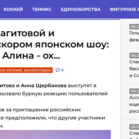
татьи
Комменты
Новости
ХОККЕЙ
ТЕННИС
ЕДИНОБОРСТВА
ФИГУРНОЕ 
ГО
06.
агитовой и
Гол
фев
скором японском шоу:
Алина - ох...
06.
Спа
Вас
ое катание. комментарии
0
и С
гитова и Анна Щербакова
выступят в
06.
, вызвало бурную реакцию пользователей
Асс
еще
ов за приглашение российских
рос
же предположили, что другие участники
и.
05.
Спа