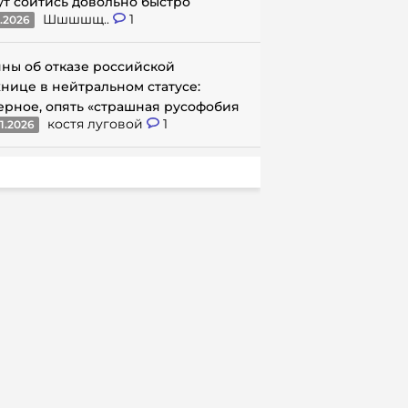
ут сойтись довольно быстро
Шшшшщ..
1
1.2026
ны об отказе российской
нице в нейтральном статусе:
ерное, опять «страшная русофобия
костя луговой
1
1.2026