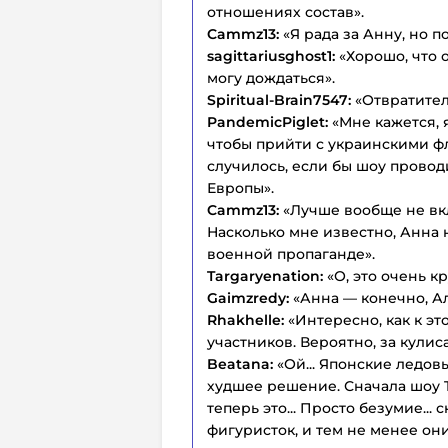
отношениях состав».
Cammz13:
«Я рада за Анну, но 
sagittariusghost1:
«Хорошо, что 
могу дождаться».
Spiritual-Brain7547:
«Отвратител
PandemicPiglet:
«Мне кажется, 
чтобы прийти с украинскими фла
случилось, если бы шоу провод
Европы».
Cammz13:
«Лучше вообще не вк
Насколько мне известно, Анна 
военной пропаганде».
Targaryenation:
«О, это очень кр
Gaimzredy:
«Анна — конечно, А
Rhakhelle:
«Интересно, как к э
участников. Вероятно, за кулис
Beatana:
«Ой... Японские ледов
худшее решение. Сначала шоу T
теперь это... Просто безумие..
фигуристок, и тем не менее они