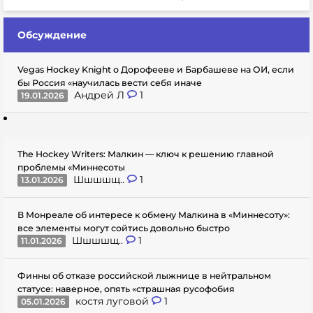
Обсуждение
Vegas Hockey Knight о Дорофееве и Барбашеве на ОИ, если
бы Россия «научилась вести себя иначе
Андрей Л
1
19.01.2026
The Hockey Writers: Малкин — ключ к решению главной
проблемы «Миннесоты
Шшшшщ..
1
13.01.2026
В Монреале об интересе к обмену Малкина в «Миннесоту»:
все элементы могут сойтись довольно быстро
Шшшшщ..
1
11.01.2026
Финны об отказе российской лыжнице в нейтральном
статусе: наверное, опять «страшная русофобия
костя луговой
1
05.01.2026