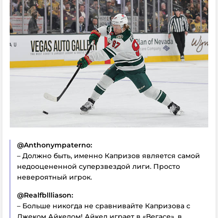
@Anthonympaterno:
– Должно быть, именно Капризов является самой
недооцененной суперзвездой лиги. Просто
невероятный игрок.
@Realfbllliason:
– Больше никогда не сравнивайте Капризова с
Джеком Айкелом! Айкел играет в «Вегасе», в