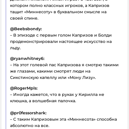
котором полно классных игроков, а Капризов
тащит «Миннесоту» в буквальном смысле на
своей спине.
@Beebsbondy:
– В эпизоде с первым голом Капризов и Болди
продемонстрировали настоящее искусство на
льду.
@ryanwhitney6:
– На этот голевой пас Капризова я смотрю такими
же глазами, какими смотрят люди на
Сикстинскую капеллу или «Мону Лизу».
@RogerMpls:
– Иногда кажется, что в руках у Кирилла не
клюшка, а волшебная палочка.
@pr0fessorshark:
– С таким Капризовым эта «Миннесота» способна
абсолютно на все.