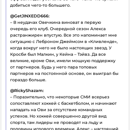
добиться чего-то большего.
@GetJINXEDD666:
– В неудачах Овечкина виноват в первую
очередь его клуб. Очередной сезон Алекса
растранжирен впустую. Все это напоминает мне
ситуацию с Леброном Джеймсом в «Кливленде»,
когда вокруг него не было настоящих звезд. У
Кросби был Малкин, у Кейна – Тэйвз. Да все
великие, кроме Ови, имели мощную поддержку
от партнеров. Будь у него пара топовых
партнеров на постоянной основе, он выиграл бы
гораздо больше.
@RickyShazam:
– Поразительно, что некоторые СМИ всерьез
сопоставляют хоккей с баскетболом, и начинают
нападать на Ови за отсутствие командных
успехов. Но хоккей совершенно другой вид
спорта, там лидеры не проводят на льду и
половины игрового времени. Алекс – настоящий