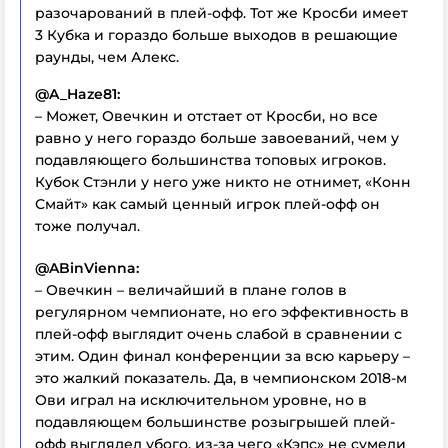
разочарований в плей-офф. Тот же Кросби имеет
3 Кубка и гораздо больше выходов в решающие
раунды, чем Алекс.
@A_Haze81:
– Может, Овечкин и отстает от Кросби, но все
равно у него гораздо больше завоеваний, чем у
подавляющего большинства топовых игроков.
Кубок Стэнли у него уже никто не отнимет, «Конн
Смайт» как самый ценный игрок плей-офф он
тоже получал.
@ABinVienna:
– Овечкин – величайший в плане голов в
регулярном чемпионате, но его эффективность в
плей-офф выглядит очень слабой в сравнении с
этим. Один финал конференции за всю карьеру –
это жалкий показатель. Да, в чемпионском 2018-м
Ови играл на исключительном уровне, но в
подавляющем большинстве розыгрышей плей-
офф выглядел убого, из-за чего «Кэпс» не сумели