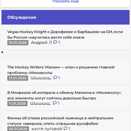
Показать еще
Обсуждение
Vegas Hockey Knight о Дорофееве и Барбашеве на ОИ, если
бы Россия «научилась вести себя иначе
Андрей Л
1
19.01.2026
The Hockey Writers: Малкин — ключ к решению главной
проблемы «Миннесоты
Шшшшщ..
1
13.01.2026
В Монреале об интересе к обмену Малкина в «Миннесоту»:
все элементы могут сойтись довольно быстро
Шшшшщ..
1
11.01.2026
Финны об отказе российской лыжнице в нейтральном
статусе: наверное, опять «страшная русофобия
костя луговой
1
05.01.2026