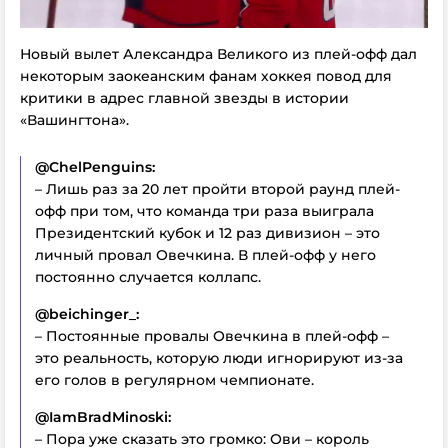
Новый вылет Александра Великого из плей-офф дал
некоторым заокеанским фанам хоккея повод для
критики в адрес главной звезды в истории
«Вашингтона».
@ChelPenguins:
– Лишь раз за 20 лет пройти второй раунд плей-
офф при том, что команда три раза выиграла
Президентский кубок и 12 раз дивизион – это
личный провал Овечкина. В плей-офф у него
постоянно случается коллапс.
@beichinger_:
– Постоянные провалы Овечкина в плей-офф –
это реальность, которую люди игнорируют из-за
его голов в регулярном чемпионате.
@IamBradMinoski:
– Пора уже сказать это громко: Ови – король