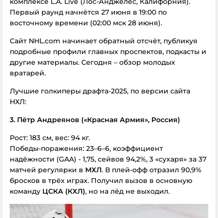
комплексе L.A. Live (Лос-Анджелес, Калифорния).
Первый раунд начнётся 27 июня в 19:00 по
восточному времени (02:00 мск 28 июня).
Сайт NHL.com начинает обратный отсчёт, публикуя
подробные профили главных проспектов, подкасты и
другие материалы. Сегодня – обзор молодых
вратарей.
Лучшие голкиперы драфта-2025, по версии сайта
НХЛ:
3. Пётр Андреянов («Красная Армия», Россия)
Рост: 183 см, вес: 94 кг.
Победы-поражения: 23–6–6, коэффициент
надёжности (GAA) - 1,75, сейвов 94,2%, 3 «сухаря» за 37
матчей регулярки в
МХЛ
. В плей-офф отразил 90,9%
бросков в трёх играх. Получил вызов в основную
команду
ЦСКА (КХЛ)
, но на лёд не выходил.