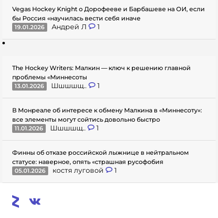
Vegas Hockey Knight о Дорофееве и Барбашеве на ОИ, если
бы Россия «научилась вести себя иначе
Андрей Л
1
19.01.2026
The Hockey Writers: Малкин — ключ к решению главной
проблемы «Миннесоты
Шшшшщ..
1
13.01.2026
В Монреале об интересе к обмену Малкина в «Миннесоту»:
все элементы могут сойтись довольно быстро
Шшшшщ..
1
11.01.2026
Финны об отказе российской лыжнице в нейтральном
статусе: наверное, опять «страшная русофобия
костя луговой
1
05.01.2026