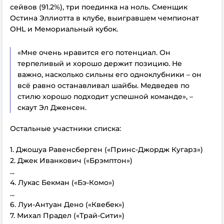
сейвов (91.2%), три поединка на ноль. Сменщик
Остина Эллиотта в клубе, выигравшем чемпионат
OHL и Мемориальный кубок.
«Мне очень нравится его потенциал. Он
терпеливый и хорошо держит позицию. Не
важно, насколько сильны его одноклубники – он
всё равно останавливал шайбы. Медведев по
стилю хорошо подходит успешной команде», –
скаут Эл Дженсен.
Остальные участники списка:
1. Джошуа Равенсберген («Принс‑Джордж Кугарз»)
2. Джек Иванкович («Брэмптон»)
...
4. Лукас Бекман («Бэ-Комо»)
...
6. Луи-Антуан Дено («Квебек»)
7. Михал Прадел («Трай-Сити»)