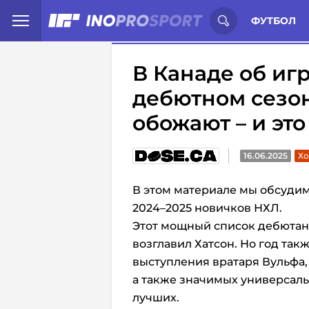
Иностранцы о спорте России:
С
ФУТБОЛ
В Канаде об иг
дебютном сезон
обожают – и это
16.06.2025
Хо
В этом материале мы обсудим
2024–2025
новичков НХЛ.
Этот мощный список дебютан
возглавил Хатсон. Но год та
выступления вратаря Вульфа
а также значимых универсал
лучших.