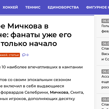
татьи
Комменты
Новости
ХОККЕЙ
ТЕННИС
ЕДИНОБОРСТВА
ФИГУРНОЕ 
ГО
06.
ре Мичкова в
Гол
фев
е: фанаты уже его
 только начало
06.
Спа
Вас
ккей. статьи
0
и С
 10 наиболее впечатливших в
кампании
06.
Асс
тов со своим эпохальным сезоном
еще
кже включил в себя выдающиеся
рос
, форвардов Селебрини,
Мичкова
, Смита,
ьных игроков, дополняющих десятку
05.
Спа