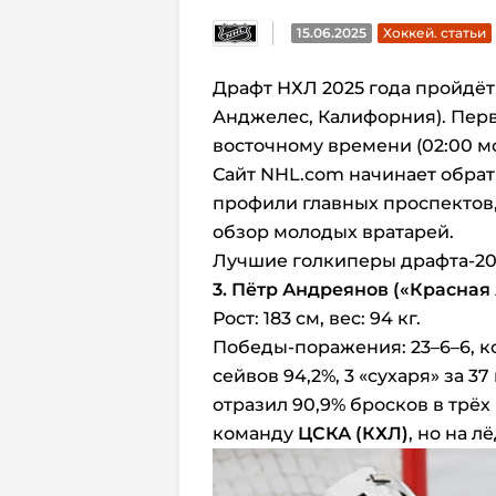
15.06.2025
Хоккей. статьи
Драфт НХЛ 2025 года пройдёт 
Анджелес, Калифорния). Перв
восточному времени (02:00 м
Сайт NHL.com начинает обрат
профили главных проспектов,
обзор молодых вратарей.
Лучшие голкиперы драфта-202
3. Пётр Андреянов («Красная
Рост: 183 см, вес: 94 кг.
Победы-поражения: 23–6–6, ко
сейвов 94,2%, 3 «сухаря» за 3
отразил 90,9% бросков в трёх
команду
ЦСКА (КХЛ)
, но на л