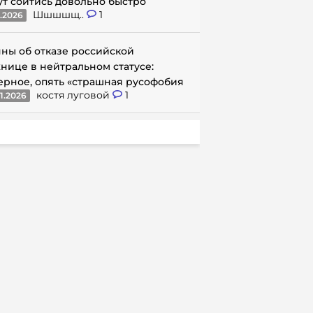
ут сойтись довольно быстро
Шшшшщ..
1
1.2026
ны об отказе российской
нице в нейтральном статусе:
ерное, опять «страшная русофобия
костя луговой
1
1.2026