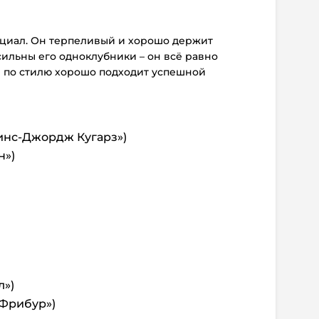
нциал. Он терпеливый и хорошо держит
сильны его одноклубники – он всё равно
 по стилю хорошо подходит успешной
инс‑Джордж Кугарз»)
н»)
)
)
л»)
«Фрибур»)