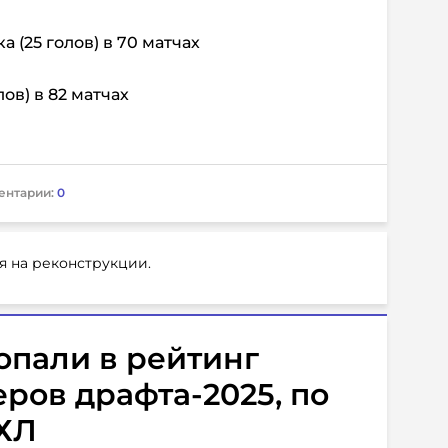
а (25 голов) в 70 матчах
лов) в 82 матчах
ентарии:
0
я на реконструкции.
опали в рейтинг
ров драфта-2025, по
НХЛ