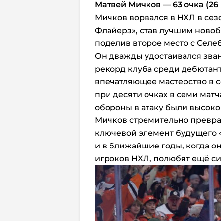
Матвей Мичков — 63 очка (26 
Мичков ворвался в НХЛ в сез
Флайерз», став лучшим новобр
поделив второе место с Сел
Он дважды удостаивался зван
рекорд клуба среди дебютанто
впечатляющее мастерство в с
при десяти очках в семи матч
обороны в атаку были высоко
Мичков стремительно преврат
ключевой элемент будущего 
и в ближайшие годы, когда о
игроков НХЛ, полюбят ещё си