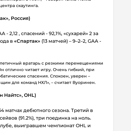
центра скаутинга.
ак», Россия)
- 2,12 , спасений - 92,1%, «сухарей» 2 за
хода в
«Спартак»
(13 матчей) – 9–2–2, GAA -
атлетичный вратарь с резкими перемещениями
 отлично читает игру. Очень гибкий, при
батические спасения. Спокоен, уверен –
щим для команд НХЛ», – считает Вуоринен.
н
Найтс», OHL)
4 матчах дебютного сезона. Третий в
сейвов (91.2%), три поединка на ноль.
клубе, выигравшем чемпионат OHL и