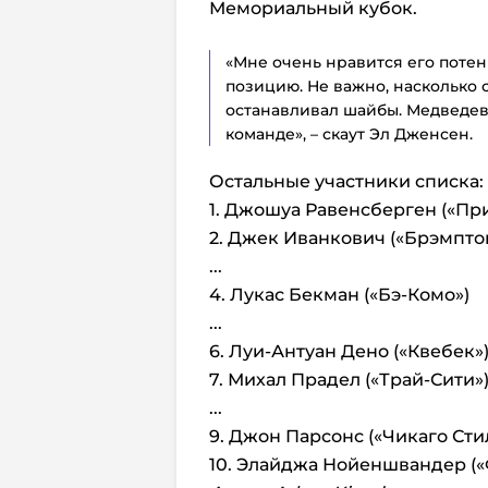
Мемориальный кубок.
«Мне очень нравится его поте
позицию. Не важно, насколько 
останавливал шайбы. Медведев
команде», – скаут Эл Дженсен.
Остальные участники списка:
1. Джошуа Равенсберген («Пр
2. Джек Иванкович («Брэмпто
...
4. Лукас Бекман («Бэ-Комо»)
...
6. Луи-Антуан Дено («Квебек»
7. Михал Прадел («Трай-Сити»
...
9. Джон Парсонс («Чикаго Сти
10. Элайджа Нойеншвандер (