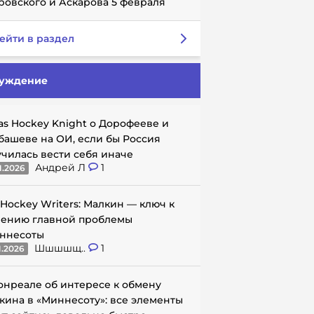
ровского и Аскарова 5 февраля
ейти в раздел
уждение
as Hockey Knight о Дорофееве и
башеве на ОИ, если бы Россия
училась вести себя иначе
Андрей Л
1
1.2026
 Hockey Writers: Малкин — ключ к
ению главной проблемы
ннесоты
Шшшшщ..
1
1.2026
онреале об интересе к обмену
кина в «Миннесоту»: все элементы