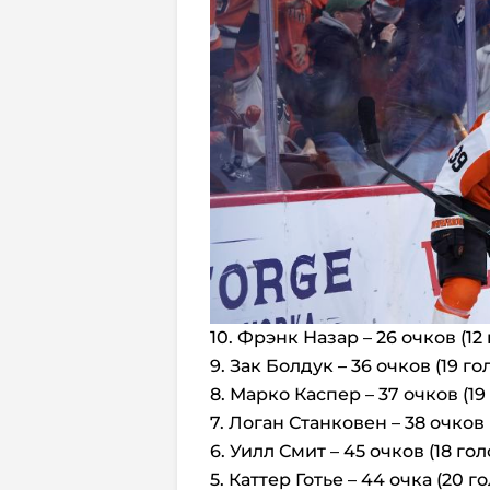
10. Фрэнк Назар – 26 очков (12
9. Зак Болдук – 36 очков (19 го
8. Марко Каспер – 37 очков (19
7. Логан Станковен – 38 очков 
6. Уилл Смит – 45 очков (18 гол
5. Каттер Готье – 44 очка (20 г