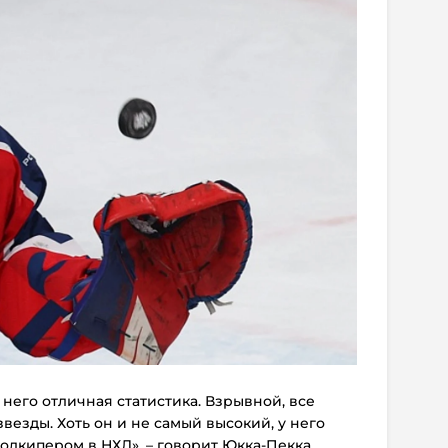
 него отличная статистика. Взрывной, все
везды. Хоть он и не самый высокий, у него
голкипером в НХЛ», – говорит Юкка-Пекка