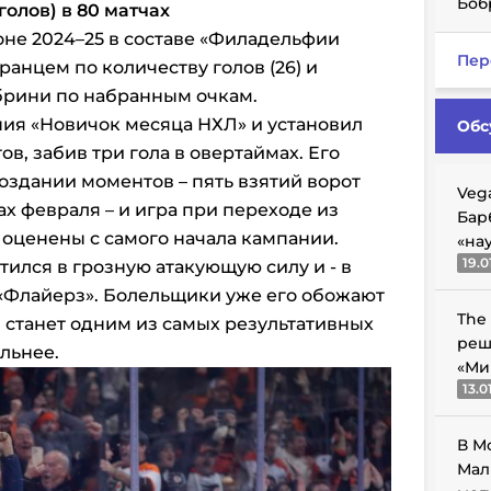
Боб
голов) в 80 матчах
оне 2024–25 в составе «Филадельфии
Пер
анцем по количеству голов (26) и
ебрини по набранным очкам.
ия «Новичок месяца НХЛ» и установил
Обс
в, забив три гола в овертаймах. Его
оздании моментов – пять взятий ворот
Veg
ах февраля – и игра при переходе из
Бар
 оценены с самого начала кампании.
«на
19.0
ился в грозную атакующую силу и - в
«Флайерз». Болельщики уже его обожают
The
н станет одним из самых результативных
реш
льнее.
«Ми
13.0
В М
Мал