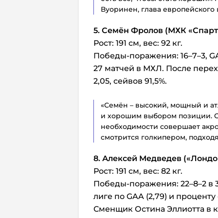
Вуоринен, глава европейского 
5. Семён Фролов (МХК «Спарт
Рост: 191 см, вес: 92 кг.
Победы-поражения: 16–7–3, GAA 
27 матчей в МХЛ. После пере
2,05, сейвов 91,5%.
«Семён – высокий, мощный и 
и хорошим выбором позиции. Он
необходимости совершает акро
смотрится голкипером, подходя
8. Алексей Медведев («
Лондо
Рост: 191 см, вес: 82 кг.
Победы-поражения: 22–8–2 в 3
лиге по GAA (2,79) и проценту 
Сменщик Остина Эллиотта в 