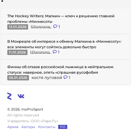
The Hockey Writers: Малкин — ключ к решению главной
проблемы «Миннесоты
Шшшшщ..
1
13.01.2026
В Монреале об интересе к обмену Малкина в «Миннесоту»:
все элементы могут сойтись довольно быстро
Шшшшщ..
1
11.01.2026
Финны об отказе российской лыжнице в нейтральном
статусе: наверное, опять «страшная русофобия
костя луговой
1
05.01.2026
© 2026. InoProSport
All rights reserved.
Учредитель: ООО «Раре.Ру»
Архив
Авторы
Контакты
RSS