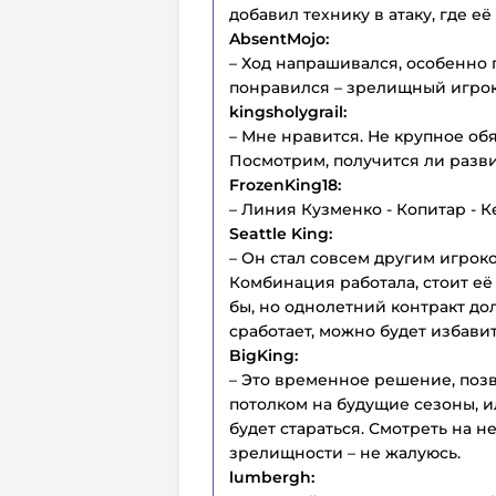
добавил технику в атаку, где её
AbsentMojo:
– Ход напрашивался, особенно 
понравился – зрелищный игрок
kingsholygrail:
– Мне нравится. Не крупное об
Посмотрим, получится ли разви
FrozenKing18:
– Линия Кузменко - Копитар - 
Seattle King:
– Он стал совсем другим игрок
Комбинация работала, стоит её 
бы, но однолетний контракт до
сработает, можно будет избавит
BigKing:
– Это временное решение, поз
потолком на будущие сезоны, ил
будет стараться. Смотреть на н
зрелищности – не жалуюсь.
lumbergh: