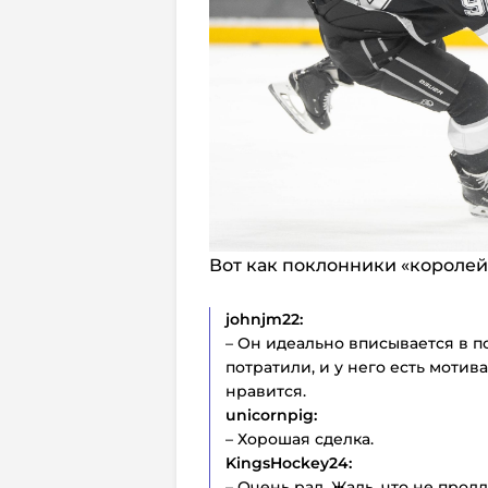
Вот как поклонники «королей
johnjm22:
– Он идеально вписывается в п
потратили, и у него есть мотив
нравится.
unicornpig:
– Хорошая сделка.
KingsHockey24:
– Очень рад. Жаль, что не прод