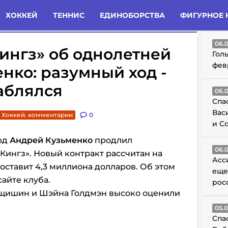
татьи
Комменты
Новости
ХОККЕЙ
ТЕННИС
ЕДИНОБОРСТВА
ФИГУРНОЕ 
ГО
06.
ингз» об однолетней
Гол
фев
енко: разумный ход -
аблялся
06.
Спа
Вас
Хоккей. комментарии
0
и С
рд
Андрей Кузьменко
продлил
06.
Кингз». Новый контракт рассчитан на
Асс
составит 4,3 миллиона долларов. Об этом
еще
айте клуба.
рос
Лущишин и Шэйна Голдмэн высоко оценили
05.
Спа