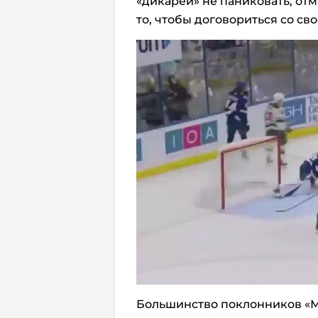
«дикарей» не паниковать, отм
то, чтобы договориться со св
Большинство поклонников «М