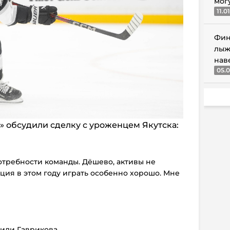
мог
11.0
Фин
лыж
нав
05.0
» обсудили сделку с уроженцем Якутска:
отребности команды. Дёшево, активы не
ация в этом году играть особенно хорошо. Мне
лили Гаврикова.