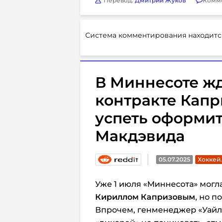
Перевод:
Дмитрий Жуков
Комм
Система комментирования находитс
В Миннесоте жд
контракте Капр
успеть оформит
Макдэвида
05.07.2025
Хоккей
Уже 1 июля «Миннесота» могл
Кириллом Капризовым
, но 
Впрочем, генменеджер «Уайл