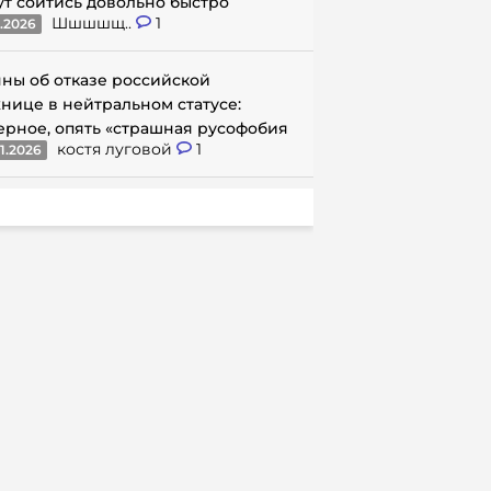
ут сойтись довольно быстро
Шшшшщ..
1
1.2026
ны об отказе российской
нице в нейтральном статусе:
ерное, опять «страшная русофобия
костя луговой
1
1.2026