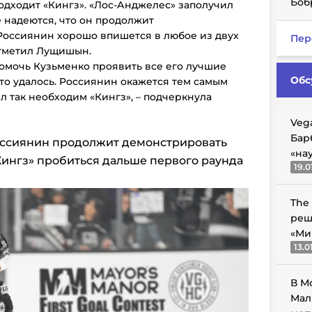
Боб
одходит «Кингз». «Лос-Анджелес» заполучил
е надеются, что он продолжит
Россиянин хорошо впишется в любое из двух
Пер
отметил Лущишын.
помочь Кузьменко проявить все его лучшие
Обс
это удалось. Россиянин окажется тем самым
л так необходим «Кингз», – подчеркнула
Veg
Бар
россиянин продолжит демонстрировать
«на
Кингз» пробиться дальше первого раунда
19.0
The
реш
«Ми
13.0
В М
Мал