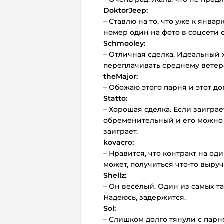
DoktorJeep:
– Ставлю на то, что уже к янва
номер один на фото в соцсети 
Schmooley:
– Отличная сделка. Идеальный х
переплачивать среднему ветера
theMajor:
– Обожаю этого парня и этот до
Statto:
– Хорошая сделка. Если заиграе
обременительный и его можно б
заиграет.
kovacro:
– Нравится, что контракт на од
может, получиться что-то выруч
Shellz:
– Он весёлый. Один из самых та
Надеюсь, задержится.
Sol:
– Слишком долго тянули с пар