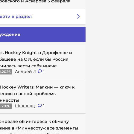
ровского и Аскарова 5 февраля
ейти в раздел
уждение
as Hockey Knight о Дорофееве и
башеве на ОИ, если бы Россия
училась вести себя иначе
Андрей Л
1
1.2026
 Hockey Writers: Малкин — ключ к
ению главной проблемы
ннесоты
Шшшшщ..
1
1.2026
онреале об интересе к обмену
кина в «Миннесоту»: все элементы