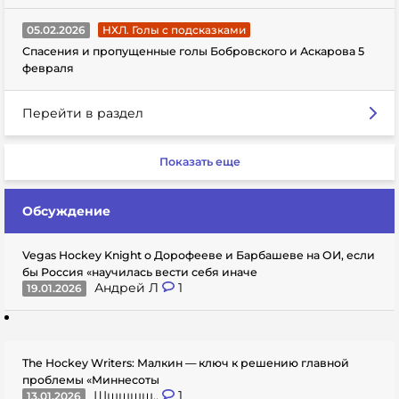
05.02.2026
НХЛ. Голы с подсказками
Спасения и пропущенные голы Бобровского и Аскарова 5
февраля
Перейти в раздел
Показать еще
Обсуждение
Vegas Hockey Knight о Дорофееве и Барбашеве на ОИ, если
бы Россия «научилась вести себя иначе
Андрей Л
1
19.01.2026
The Hockey Writers: Малкин — ключ к решению главной
проблемы «Миннесоты
Шшшшщ..
1
13.01.2026