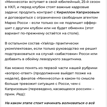
«Миннесота» вступает в свой юбилейный, 25-й сезон
в НХЛ, и перед клубом стоят важные кадровые
задачи: продлить контракт с
Кириллом Капризовым
и договориться с ограниченно свободным агентом
Марко Росси – если только он не подпишет оффер-
шит с другим клубом или не будет обменян (этот
вариант по-прежнему остаётся на столе).
В остальном состав «Уайлд» практически
укомплектован, если только руководство не решит
подстраховаться на случай «забастовки» Росси или
добавить в обойму леворукого защитника.
Как можно понять из первой части нашей рубрики
«вопрос–ответ» (продолжение выйдет позже на
неделе), фанатов «Миннесоты» в каком-то смысле
больше тревожит ситуация с Росси, чем с
Капризовым (переведено, касающееся россиян –
прим.
Ред
.):
На каком этапе стоит начинать волноваться о всё