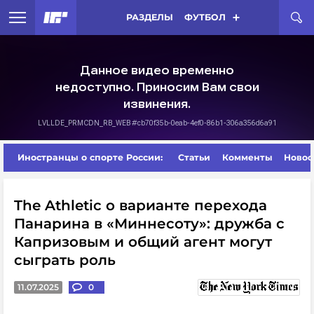
РАЗДЕЛЫ
ФУТБОЛ
Иностранцы о спорте России:
Статьи
Комменты
Новос
The Athletic о варианте перехода
Панарина в «Миннесоту»: дружба с
Капризовым и общий агент могут
сыграть роль
11.07.2025
0