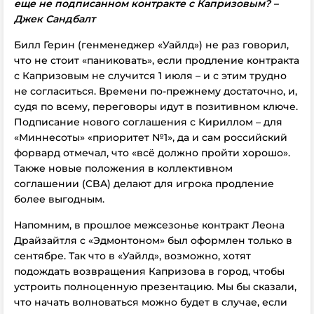
еще не подписанном контракте с Капризовым? –
Джек Сандбалт
Билл Герин (генменеджер «Уайлд») не раз говорил,
что не стоит «паниковать», если продление контракта
с Капризовым не случится 1 июля – и с этим трудно
не согласиться. Времени по-прежнему достаточно, и,
судя по всему, переговоры идут в позитивном ключе.
Подписание нового соглашения с Кириллом – для
«Миннесоты» «приоритет №1», да и сам российский
форвард отмечал, что «всё должно пройти хорошо».
Также новые положения в коллективном
соглашении (CBA) делают для игрока продление
более выгодным.
Напомним, в прошлое межсезонье контракт Леона
Драйзайтля с «Эдмонтоном» был оформлен только в
сентябре. Так что в «Уайлд», возможно, хотят
подождать возвращения Капризова в город, чтобы
устроить полноценную презентацию. Мы бы сказали,
что начать волноваться можно будет в случае, если