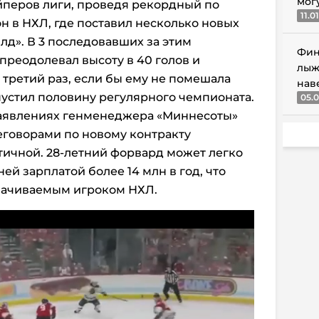
мог
йперов лиги, проведя рекордный по
11.0
н в НХЛ, где поставил несколько новых
лд». В 3 последовавших за этим
Фин
реодолевал высоту в 40 голов и
лыж
в третий раз, если бы ему не помешала
нав
опустил половину регулярного чемпионата.
05.0
аявлениях генменеджера «Миннесоты»
реговорами по новому контракту
ичной. 28-летний форвард может легко
ей зарплатой более 14 млн в год, что
лачиваемым игроком НХЛ.