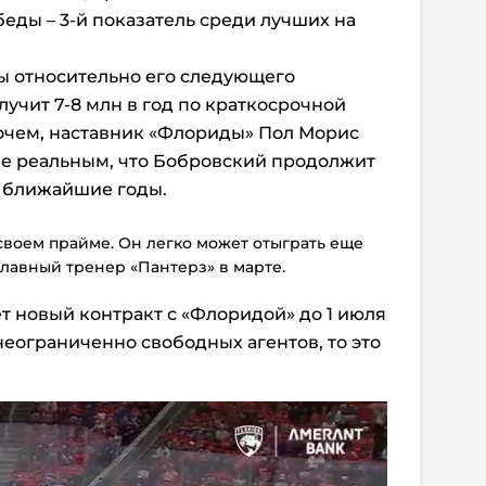
беды – 3-й показатель среди лучших на
ы относительно его следующего
олучит 7-8 млн в год по краткосрочной
прочем, наставник «Флориды» Пол Морис
лне реальным, что Бобровский продолжит
е ближайшие годы.
своем прайме. Он легко может отыграть еще
 главный тренер «Пантерз» в марте.
 новый контракт с «Флоридой» до 1 июля
неограниченно свободных агентов, то это