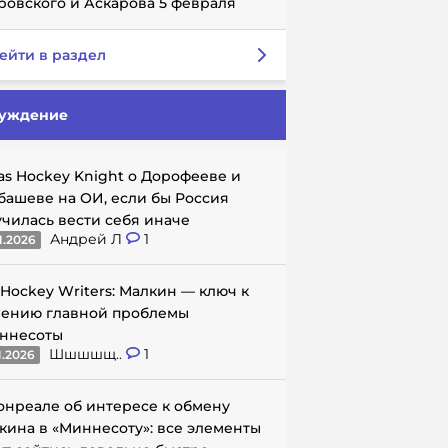
ровского и Аскарова 5 февраля
ейти в раздел
уждение
as Hockey Knight о Дорофееве и
башеве на ОИ, если бы Россия
училась вести себя иначе
Андрей Л
1
1.2026
 Hockey Writers: Малкин — ключ к
ению главной проблемы
ннесоты
Шшшшщ..
1
1.2026
онреале об интересе к обмену
кина в «Миннесоту»: все элементы