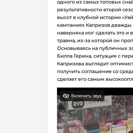
одного из самых топовых сна
результативности второй сезо
высот в клубной истории «Уай
кампаниях Капризов дважды п
наверняка мог сделать это и 
травма, из-за которой он пр
Основываясь на публичных з
Билла Герина, ситуация с пе
Капризова выглядит оптимист
получить соглашение со средн
сделает его самым высокооп