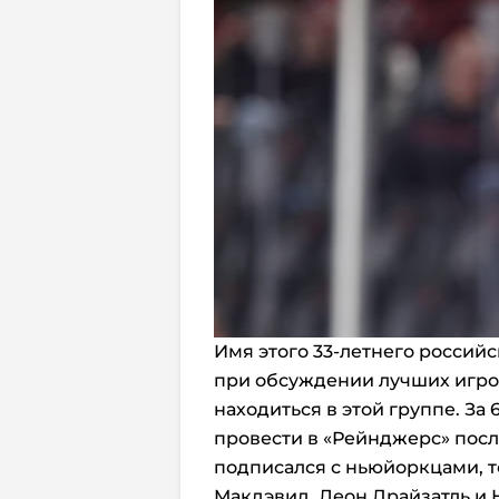
Имя этого 33-летнего российс
при обсуждении лучших игрок
находиться в этой группе. За
провести в «Рейнджерс» после
подписался с ньюйоркцами, то
Макдэвид, Леон Драйзатль и 