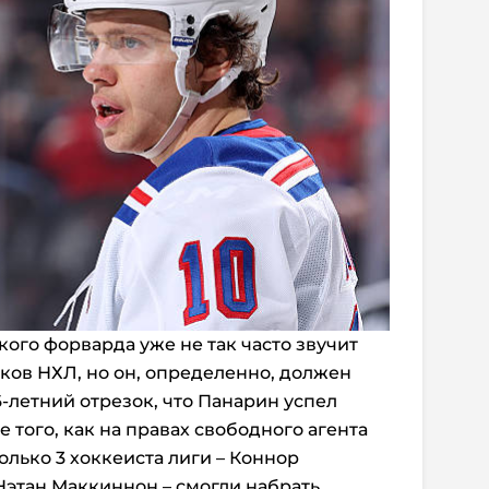
кого форварда уже не так часто звучит
ов НХЛ, но он, определенно, должен
 6-летний отрезок, что Панарин успел
 того, как на правах свободного агента
лько 3 хоккеиста лиги – Коннор
Нэтан Маккиннон – смогли набрать