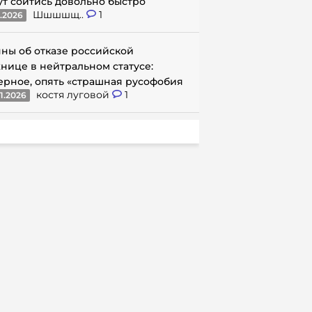
ут сойтись довольно быстро
Шшшшщ..
1
1.2026
ны об отказе российской
нице в нейтральном статусе:
ерное, опять «страшная русофобия
костя луговой
1
1.2026