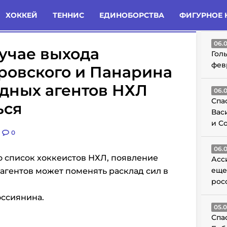
татьи
Комменты
Новости
ХОККЕЙ
ТЕННИС
ЕДИНОБОРСТВА
ФИГУРНОЕ 
ГО
06.
лучае выхода
Гол
фев
ровского и Панарина
дных агентов НХЛ
06.
Спа
ься
Вас
и С
0
06.
о список хоккеистов НХЛ, появление
Асс
еще
агентов может поменять расклад сил в
рос
оссиянина.
05.
Спа