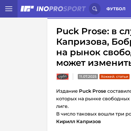
Иностранцы о спорте России:
С
ФУТБОЛ
Puck Prose: в с
Капризова, Боб
на рынок свобо
может изменит
11.07.2025
Хоккей. статьи
Издание
Puck Prose
составил
которых на рынке свободных 
лиге.
В число таковых вошли три р
Кирилл Капризов