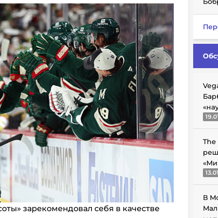
Боб
Пер
Обс
Veg
Бар
«на
19.0
The
реш
«Ми
13.0
В М
оты» зарекомендовал себя в качестве
Мал