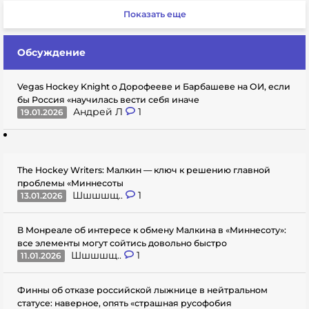
Показать еще
Обсуждение
Vegas Hockey Knight о Дорофееве и Барбашеве на ОИ, если
бы Россия «научилась вести себя иначе
Андрей Л
1
19.01.2026
The Hockey Writers: Малкин — ключ к решению главной
проблемы «Миннесоты
Шшшшщ..
1
13.01.2026
В Монреале об интересе к обмену Малкина в «Миннесоту»:
все элементы могут сойтись довольно быстро
Шшшшщ..
1
11.01.2026
Финны об отказе российской лыжнице в нейтральном
статусе: наверное, опять «страшная русофобия