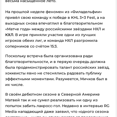
весьма насыщенное лето.
На прошлой неделе феномен из «Филадельфии»
привёл свою команду к победе в KHL 3×3 Fest, а на
выходных снова впечатлил в благотворительном
«Матче года» между российскими звёздами НХЛ и
КХЛ
. В игре приняли участие одни из лучших
игроков обеих лиг, и команда НХЛ разгромила
соперников со счётом 15:3.
Поскольку встреча была организована ради
благотворительности, и в первую очередь должна
была продемонстрировать талант российских звёзд,
хоккеисты явно не стеснялись радовать публику
эффектными моментами. Разумеется, Мичков был в
их числе.
В своём дебютном сезоне в Северной Америке
Матвей так и не сумел реализовать ни одну из
попыток забить лакросс-гол. Недавно в интервью RG
Media нападающий даже заявил, что «одного сезона