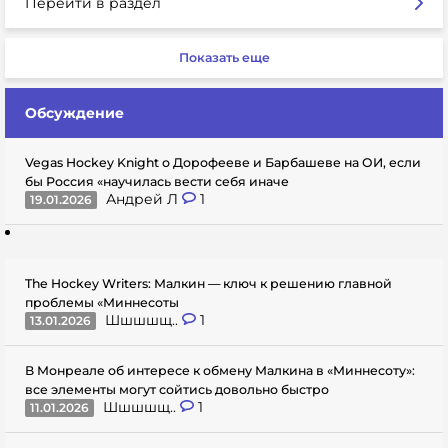
Перейти в раздел
Показать еще
Обсуждение
Vegas Hockey Knight о Дорофееве и Барбашеве на ОИ, если
бы Россия «научилась вести себя иначе
Андрей Л
1
19.01.2026
The Hockey Writers: Малкин — ключ к решению главной
проблемы «Миннесоты
Шшшшщ..
1
13.01.2026
В Монреале об интересе к обмену Малкина в «Миннесоту»:
все элементы могут сойтись довольно быстро
Шшшшщ..
1
11.01.2026