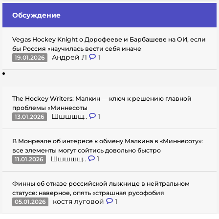
Обсуждение
Vegas Hockey Knight о Дорофееве и Барбашеве на ОИ, если
бы Россия «научилась вести себя иначе
Андрей Л
1
19.01.2026
The Hockey Writers: Малкин — ключ к решению главной
проблемы «Миннесоты
Шшшшщ..
1
13.01.2026
В Монреале об интересе к обмену Малкина в «Миннесоту»:
все элементы могут сойтись довольно быстро
Шшшшщ..
1
11.01.2026
Финны об отказе российской лыжнице в нейтральном
статусе: наверное, опять «страшная русофобия
костя луговой
1
05.01.2026