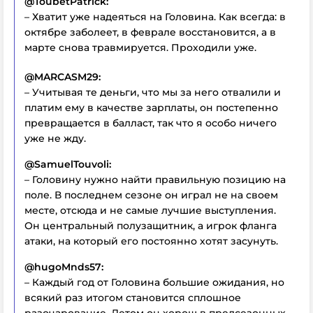
@ToubetPatrick:
– Хватит уже надеяться на Головина. Как всегда: в
октябре заболеет, в феврале восстановится, а в
марте снова травмируется. Проходили уже.
@MARCASM29:
– Учитывая те деньги, что мы за него отвалили и
платим ему в качестве зарплаты, он постепенно
превращается в балласт, так что я особо ничего
уже не жду.
@SamuelTouvoli:
– Головину нужно найти правильную позицию на
поле. В последнем сезоне он играл не на своем
месте, отсюда и не самые лучшие выступления.
Он центральный полузащитник, а игрок фланга
атаки, на который его постоянно хотят засунуть.
@hugoMnds57:
– Каждый год от Головина большие ожидания, но
всякий раз итогом становится сплошное
разочарование. Летом он хорош в предсезонных