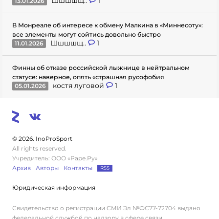
Шшшшщ..
1
13.01.2026
В Монреале об интересе к обмену Малкина в «Миннесоту»:
все элементы могут сойтись довольно быстро
Шшшшщ..
1
11.01.2026
Финны об отказе российской лыжнице в нейтральном
статусе: наверное, опять «страшная русофобия
костя луговой
1
05.01.2026
© 2026. InoProSport
All rights reserved.
Учредитель: ООО «Раре.Ру»
Архив
Авторы
Контакты
RSS
Юридическая информация
Свидетельство о регистрации СМИ Эл №ФС77-72704 выдано
федеральной службой по надзору в сфере связи,