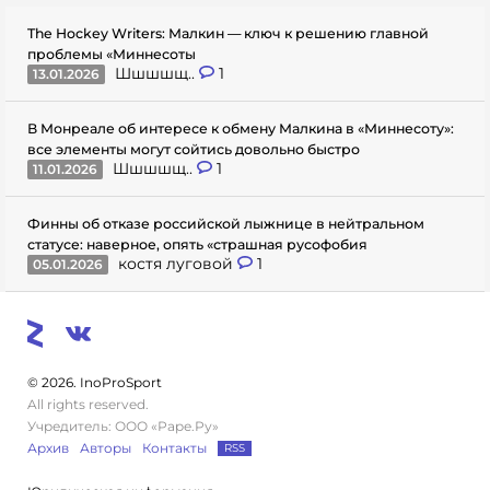
The Hockey Writers: Малкин — ключ к решению главной
проблемы «Миннесоты
Шшшшщ..
1
13.01.2026
В Монреале об интересе к обмену Малкина в «Миннесоту»:
все элементы могут сойтись довольно быстро
Шшшшщ..
1
11.01.2026
Финны об отказе российской лыжнице в нейтральном
статусе: наверное, опять «страшная русофобия
костя луговой
1
05.01.2026
© 2026. InoProSport
All rights reserved.
Учредитель: ООО «Раре.Ру»
Архив
Авторы
Контакты
RSS