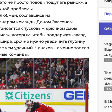
Боб
это не просто повод «пощупать рынок», а
жной проблемы.
Пер
л обмен, сославшись на
енером команды Дином Эвасоном.
тановятся спусковым крючком дабы
Обс
вилз», которым, чтобы поддержать звёзд
шира, срочно нужно уведичить глубину
Veg
ее чем удачный. Чинахов – именно тот тип
Бар
мные команды.
«на
19.0
The
реш
«Ми
13.0
В М
Мал