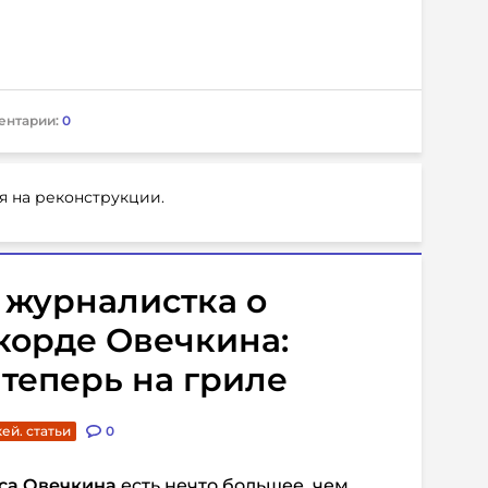
ентарии:
0
я на реконструкции.
 журналистка о
корде Овечкина:
 теперь на гриле
ей. статьи
0
са Овечкина
есть нечто большее, чем