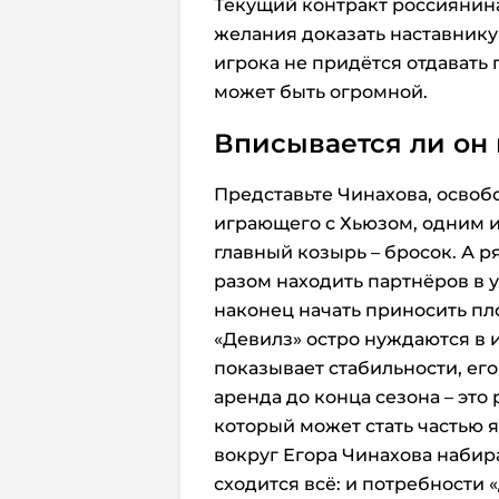
Текущий контракт россиянина с
желания доказать наставнику 
игрока не придётся отдавать 
может быть огромной.
Вписывается ли он 
Представьте Чинахова, освоб
играющего с Хьюзом, одним и
главный козырь – бросок. А р
разом находить партнёров в 
наконец начать приносить пл
«Девилз» остро нуждаются в и
показывает стабильности, ег
аренда до конца сезона – это 
который может стать частью 
вокруг Егора Чинахова набира
сходится всё: и потребности 