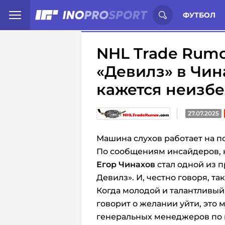
Иностранцы о спорте России:
С
ФУТБОЛ
NHL Trade Rumo
«Девилз» в Чин
кажется неизб
27.07.2025
Машина слухов работает на по
По сообщениям инсайдеров,
Егор Чинахов
стал одной из 
Девилз». И, честно говоря, 
Когда молодой и талантливый
говорит о желании уйти, это
генеральных менеджеров по в