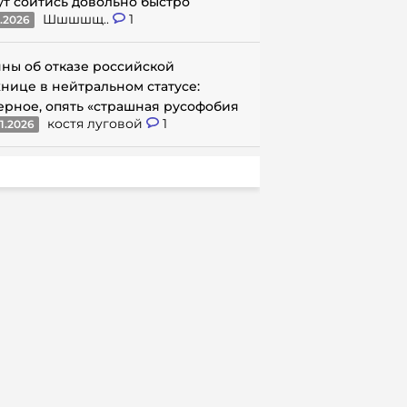
ут сойтись довольно быстро
Шшшшщ..
1
1.2026
ны об отказе российской
нице в нейтральном статусе:
ерное, опять «страшная русофобия
костя луговой
1
1.2026