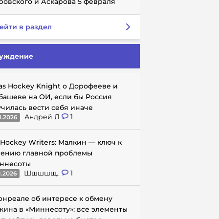
ровского и Аскарова 5 февраля
ейти в раздел
уждение
as Hockey Knight о Дорофееве и
башеве на ОИ, если бы Россия
училась вести себя иначе
Андрей Л
1
1.2026
 Hockey Writers: Малкин — ключ к
ению главной проблемы
ннесоты
Шшшшщ..
1
1.2026
онреале об интересе к обмену
кина в «Миннесоту»: все элементы