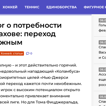
татьи
Комменты
Новости
ХОККЕЙ
ТЕННИС
ЕДИНОБОРСТВА
ФИГУРНОЕ 
ГО
06.
r о потребности
Гол
фев
ахове: переход
ежным
06.
Спа
Вас
Хоккей. статьи
0
и С
лную – и этот действительно горячий.
06.
 недовольный нападающий «Коламбуса»
Асс
приоритетных целей «Нью-Джерси
еще
такой переход кажется почти неизбежным.
рос
 игрок с высоким потенциалом открыто
 моментально привлекает внимание
05.
Спа
сей лиге. Но для Тома Фицджеральда,