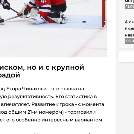
мог
11.0
Фин
лыж
нав
05.0
иском, но и с крупной
радой
д Егора Чинахова – это ставка на
ую результативность. Его статистика в
е впечатляет. Развитие игрока - с момента
под общим 21-м номером) - тормозили
ает его особенно интересным вариантом