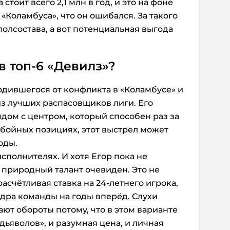
тоит всего 2,1 млн в год, и это на фоне
«Коламбуса», что он ошибался. За такого
полсостава, а вот потенциальная выгода
в топ-6 «Девилз»?
одившегося от конфликта в «Коламбусе» и
з лучших распасовщиков лиги. Его
ядом с центром, который способен раз за
убойных позициях, этот выстрел может
оды.
сполнителях. И хотя Егор пока не
о природный талант очевиден. Это не
расчётливая ставка на 24-летнего игрока,
ядра команды на годы вперёд. Слухи
ют обороты потому, что в этом варианте
«дьяволов», и разумная цена, и личная