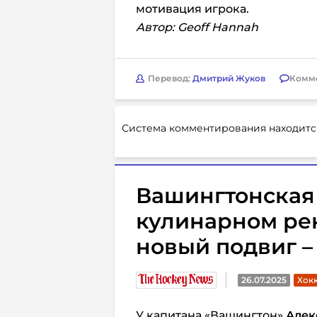
мотивация игрока.
Автор: Geoff Hannah
Перевод:
Дмитрий Жуков
Комм
Система комментирования находитс
Вашингтонская
кулинарном ре
новый подвиг –
26.07.2025
Хокк
У капитана «Вашингтон»
Алек