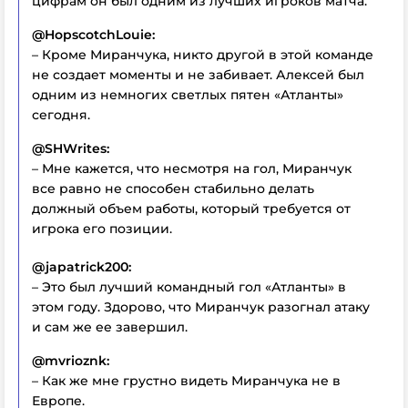
цифрам он был одним из лучших игроков матча.
@HopscotchLouie:
– Кроме Миранчука, никто другой в этой команде
не создает моменты и не забивает. Алексей был
одним из немногих светлых пятен «Атланты»
сегодня.
@SHWrites:
– Мне кажется, что несмотря на гол, Миранчук
все равно не способен стабильно делать
должный объем работы, который требуется от
игрока его позиции.
@japatrick200:
– Это был лучший командный гол «Атланты» в
этом году. Здорово, что Миранчук разогнал атаку
и сам же ее завершил.
@mvrioznk:
– Как же мне грустно видеть Миранчука не в
Европе.