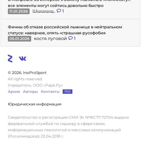
все элементы могут сойтись довольно быстро
Шшшшщ..
1
11.01.2026
Финны об отказе российской лыжнице в нейтральном
статусе: наверное, опять «страшная русофобия
костя луговой
1
05.01.2026
© 2026. InoProSport
All rights reserved.
Учредитель: ООО «Раре.Ру»
Архив
Авторы
Контакты
RSS
Юридическая информация
Свидетельство о регистрации СМИ Эл №ФС77-72704 выдано
федеральной службой по надзору в сфере связи,
информационных технологий и массовых коммуникаций
(Роскомнадзор) 23.04.2018 г.