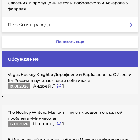
Спасения и пропущенные голы Бобровского и Аскарова 5
февраля
Перейти в раздел
Показать еще
Обсуждение
Vegas Hockey Knight о Дорофееве и Барбашеве на ОИ, если
бы Россия «научилась вести себя иначе
Андрей Л
1
19.01.2026
The Hockey Writers: Малкин — ключ к решению главной
проблемы «Миннесоты
Шшшшщ..
1
13.01.2026
В Монреале об интересе к обмену Малкина в «Миннесоту»: