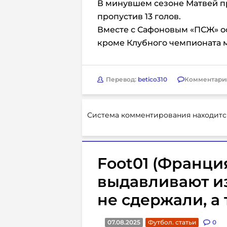
В минувшем сезоне Матвей пр
пропустив 13 голов.
Вместе с Сафоновым «ПСЖ» оф
кроме Клубного чемпионата 
Перевод:
betico310
Комментари
Система комментирования находитс
Foot01 (Франци
выдавливают и
не сдержали, а
07.08.2025
Футбол. статьи
0