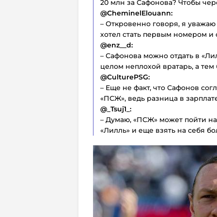
20 млн за Сафонова? Чтобы чере
@CheminelElouann:
– Откровенно говоря, я уважаю
хотел стать первым номером и
@enz__d:
– Сафонова можно отдать в «Ли
целом неплохой вратарь, а тем 
@CulturePSG:
– Еще не факт, что Сафонов согл
«ПСЖ», ведь разница в зарплат
@_Tsuj1_:
– Думаю, «ПСЖ» может пойти на
«Лилль» и еще взять на себя бо