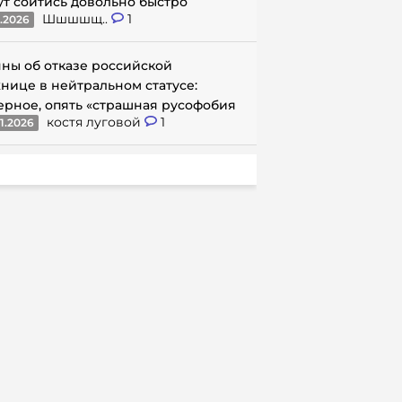
ут сойтись довольно быстро
Шшшшщ..
1
1.2026
ны об отказе российской
нице в нейтральном статусе:
ерное, опять «страшная русофобия
костя луговой
1
1.2026