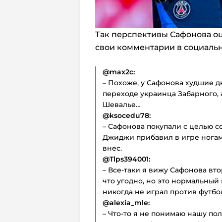
Так перспективы Сафонова о
свои комментарии в социальной
@max2c:
– Похоже, у Сафонова худшие д
переходе украинца Забарного,
Шевалье…
@ksocedu78:
– Сафонова покупали с целью 
Джиджи прибавил в игре ногами
внес.
@Tlps394001:
– Все-таки я вижу Сафонова в
что угодно, но это нормальный
никогда не играл против футбо
@alexia_mle:
– Что-то я не понимаю нашу по