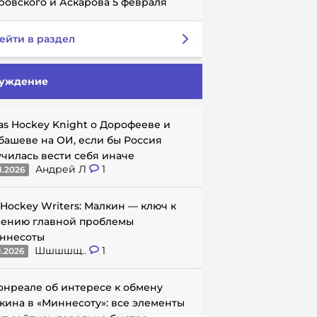
ровского и Аскарова 5 февраля
ейти в раздел
уждение
as Hockey Knight о Дорофееве и
башеве на ОИ, если бы Россия
училась вести себя иначе
Андрей Л
1
1.2026
 Hockey Writers: Малкин — ключ к
ению главной проблемы
ннесоты
Шшшшщ..
1
1.2026
онреале об интересе к обмену
кина в «Миннесоту»: все элементы