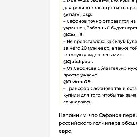
– Мне тоже кажется, что лучше 
для роли второго-третьего врат
@marvl_psg:
– Сафонов точно отправится на
украинец Забарный будут играт
@Gio__B:
– Не представляю, как клуб бу
за него 20 млн евро, а также т
которую увидел весь мир.
@Qutchpaul:
– От Сафонова обязательно нуж
просто ужасно.
@Divinho75:
– Трансфер Сафонова так и оста
купили для того, чтобы так зам
сомневаюсь.
Напомним, что Сафонов переш
российского голкипера обош
евро.