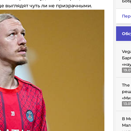
Боб
де выглядят чуть ли не призрачными.
Пер
Обс
Veg
Бар
«на
19.0
The
реш
«Ми
13.0
В М
Мал