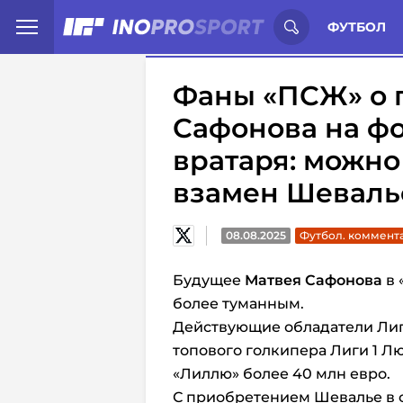
Иностранцы о спорте России:
С
ФУТБОЛ
Фаны «ПСЖ» о 
Сафонова на фо
вратаря: можно 
взамен Шеваль
08.08.2025
Футбол. коммент
Будущее
Матвея Сафонова
в 
более туманным.
Действующие обладатели Лиг
топового голкипера Лиги 1 Лю
«Лиллю» более 40 млн евро.
С приобретением Шевалье в с