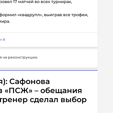
овел 17 матчей во всех турнирах,
ормил «квадрупл», выиграв все трофеи,
мира.
и:
0
я на реконструкции.
я): Сафонова
з «ПСЖ» – обещания
 тренер сделал выбор