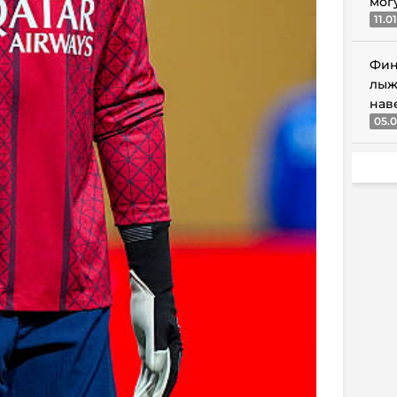
мог
11.0
Фин
лыж
нав
05.0