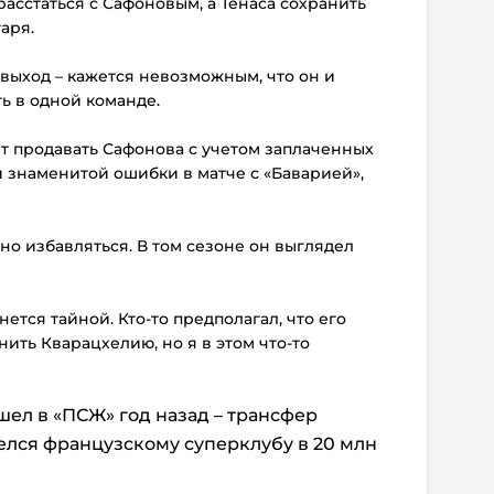
расстаться с Сафоновым, а Тенаса сохранить
аря.
 выход – кажется невозможным, что он и
ь в одной команде.
дет продавать Сафонова с учетом заплаченных
ой знаменитой ошибки в матче с «Баварией»,
но избавляться. В том сезоне он выглядел
нется тайной. Кто-то предполагал, что его
анить Кварацхелию, но я в этом что-то
ел в «ПСЖ» год назад – трансфер
елся французскому суперклубу в 20 млн