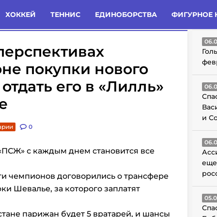
татьи
Комменты
Новости
ХОККЕЙ
ТЕННИС
ЕДИНОБОРСТВА
ФИГУРНОЕ 
ГО
06.
перспективах
Гол
фев
не покупки нового
отдать его в «Лилль»
06.
Спа
е
Вас
и С
арии
0
06.
«ПСЖ» с каждым днем становится все
Асс
еще
рос
и чемпионов договорились о трансфере
ки Шевалье, за которого заплатят
05.
Спа
тане парижан будет 5 вратарей, и шансы