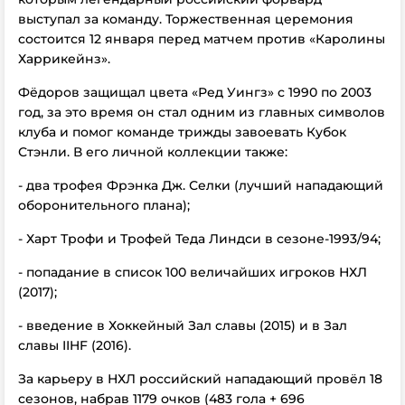
выступал за команду. Торжественная церемония
состоится
12 января перед матчем против «Каролины
Харрикейнз».
Фёдоров защищал цвета «Ред Уингз» с
1990 по 2003
год
, за это время он стал одним из главных символов
клуба и помог команде трижды завоевать
Кубок
Стэнли
. В его личной коллекции также:
- два трофея
Фрэнка Дж. Селки
(лучший нападающий
оборонительного плана);
- Харт Трофи и
Трофей Теда Линдси
в сезоне-1993/94;
- попадание в список
100 величайших игроков НХЛ
(2017);
- введение в
Хоккейный Зал славы
(2015) и в
Зал
славы IIHF
(2016).
За карьеру в НХЛ российский нападающий провёл 18
сезонов
, набрав
1179 очков
(483 гола + 696