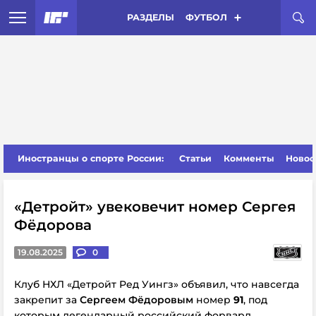
РАЗДЕЛЫ
ФУТБОЛ
Иностранцы о спорте России:
Статьи
Комменты
Новос
«Детройт» увековечит номер Сергея
Фёдорова
19.08.2025
0
Клуб НХЛ «Детройт Ред Уингз» объявил, что навсегда
закрепит за
Сергеем Фёдоровым
номер
91
, под
которым легендарный российский форвард