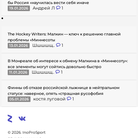
бы Россия «научилась вести себя иначе
Андрей Л
1
19.01.2026
The Hockey Writers: Малкин — ключ к решению главной
проблемы «Миннесоты
Шшшшщ..
1
13.01.2026
В Монреале об интересе к обмену Малкина в «Миннесоту»:
все элементы могут сойтись довольно быстро
Шшшшщ..
1
11.01.2026
Финны об отказе российской лыжнице в нейтральном
статусе: наверное, опять «страшная русофобия
костя луговой
1
05.01.2026
© 2026. InoProSport