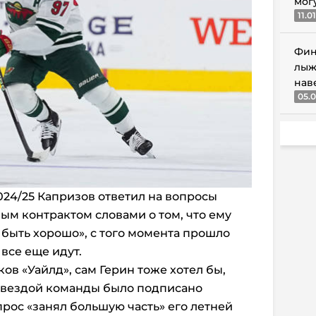
мог
11.0
Фин
лыж
нав
05.0
024/25 Капризов ответил на вопросы
ым контрактом словами о том, что ему
 быть хорошо», с того момента прошло
 все еще идут.
в «Уайлд», сам Герин тоже хотел бы,
 звездой команды было подписано
опрос «занял большую часть» его летней