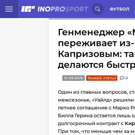
Иностранцы о спорте России:
С
ФУТБОЛ
Генменеджер «
переживает из-
Капризовым: та
делаются быст
01.09.2025
Хоккей. статьи
0
Один из главных вопросов, с
межсезонье, «Уайлд» решили 
летнее соглашение с Марко Р
Билла Герина остается лишь 
долгосрочный контракт с
Кир
При том, что меньше чем за 