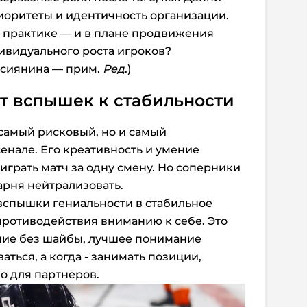
оритеты и идентичность организации.
на практике — и в плане продвижения
дивидуального роста игроков?
ссиянина — прим.
Ред
.)
т вспышек к стабильности
самый рисковый, но и самый
нале. Его креативность и умение
играть матч за одну смену. Но соперники
арня нейтрализовать.
вспышки гениальности в стабильное
противодействия вниманию к себе. Это
ние без шайбы, лучшее понимание
ваться, а когда - занимать позиции,
о для партнёров.