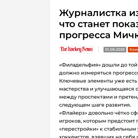
Журналистка из
что станет пок
прогресса Мич
01.09.2025
Хокк
«Филадельфия» дошли до той 
должно измеряться прогресс
Ключевые элементы уже есть
мастерства и улучшающаяся о
между проспектами и претенд
следующем шаге развития.
«Флайерз» довольно чётко с
игроков, которым предстоит 
«перестройки» к стабильным 
хоккеистов, взявших на себя 