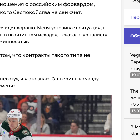
Боб
отношения с российским форвардом,
ого беспокойства на сей счет.
Пер
се идет хорошо. Меня устраивает ситуация, в
н в позитивном исходе», – сказал журналисту
Обс
Миннесоты».
том, что контракты такого типа не
Veg
Бар
«на
19.0
соту», и я это знаю. Он верит в команду.
емени».
The
реш
«Ми
13.0
В М
Мал