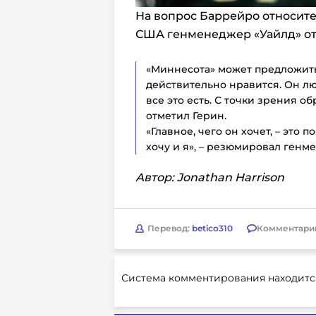
На вопрос Баррейро относит
США генменеджер «Уайлд» отве
«Миннесота» может предложить 
действительно нравится. Он люб
все это есть. С точки зрения о
отметил Герин.
«Главное, чего он хочет, – это п
хочу и я», – резюмировал ген
Автор: Jonathan Harrison
Перевод:
betico310
Комментари
Система комментирования находитс