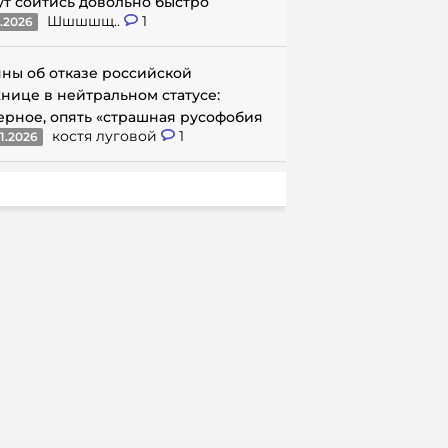
ут сойтись довольно быстро
Шшшшщ..
1
1.2026
ны об отказе российской
нице в нейтральном статусе:
ерное, опять «страшная русофобия
костя луговой
1
1.2026