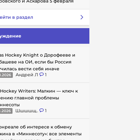
ровского и Аскарова 5 февраля
ейти в раздел
уждение
as Hockey Knight о Дорофееве и
башеве на ОИ, если бы Россия
училась вести себя иначе
Андрей Л
1
1.2026
 Hockey Writers: Малкин — ключ к
ению главной проблемы
ннесоты
Шшшшщ..
1
1.2026
онреале об интересе к обмену
кина в «Миннесоту»: все элементы