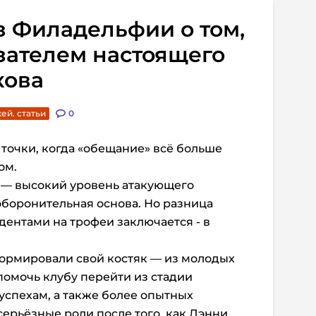
 Филадельфии о том,
азателем настоящего
кова
ей. статьи
0
точки, когда «обещание» всё больше
ом.
 — высокий уровень атакующего
боронительная основа. Но разница
ентами на трофеи заключается - в
формировали свой костяк — из молодых
помочь клубу перейти из стадии
успехам, а также более опытных
серьёзные роли после того, как Дэнни