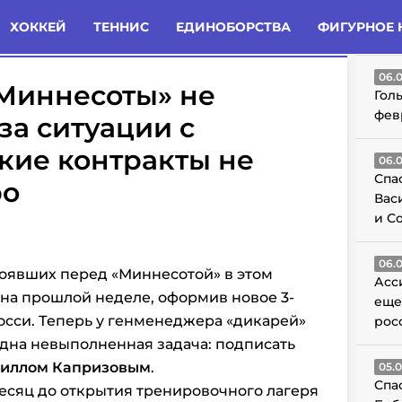
татьи
Комменты
Новости
ХОККЕЙ
ТЕННИС
ЕДИНОБОРСТВА
ФИГУРНОЕ 
ГО
06.
Миннесоты» не
Гол
фев
за ситуации с
кие контракты не
06.
Спа
ро
Вас
и С
06.
тоявших перед «Миннесотой» в этом
Асс
на прошлой неделе, оформив новое 3-
еще
осси. Теперь у генменеджера «дикарей»
рос
одна невыполненная задача: подписать
иллом Капризовым
.
05.
Спа
месяц до открытия тренировочного лагеря