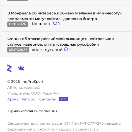
В Монреале об интересе к обмену Малкина в «Миннесоту»:
все элементы могут сойтись довольно быстро
Шшшшщ..
1
11.01.2026
Финны об отказе российской лыжнице в нейтральном
статусе: наверное, опять «страшная русофобия
костя луговой
1
05.01.2026
© 2026. InoProSport
All rights reserved.
Учредитель: ООО «Раре.Ру»
Архив
Авторы
Контакты
RSS
Юридическая информация
Свидетельство о регистрации СМИ Эл №ФС77-72704 выдано
федеральной службой по надзору в сфере связи,