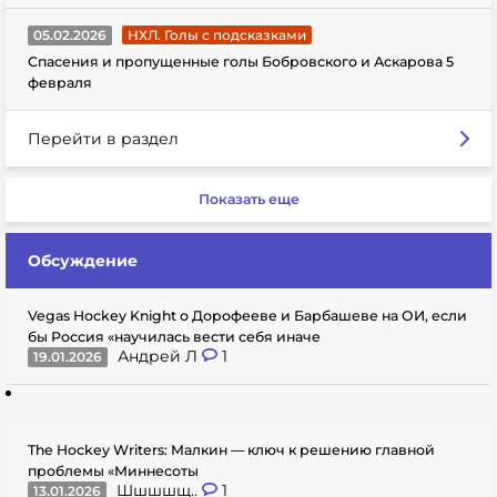
05.02.2026
НХЛ. Голы с подсказками
Спасения и пропущенные голы Бобровского и Аскарова 5
февраля
Перейти в раздел
Показать еще
Обсуждение
Vegas Hockey Knight о Дорофееве и Барбашеве на ОИ, если
бы Россия «научилась вести себя иначе
Андрей Л
1
19.01.2026
The Hockey Writers: Малкин — ключ к решению главной
проблемы «Миннесоты
Шшшшщ..
1
13.01.2026