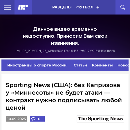
РАЗДЕЛЫ
ФУТБОЛ
Иностранцы о спорте России:
Статьи
Комменты
Новос
Sporting News (США): без Капризова
у «Миннесоты» не будет атаки —
контракт нужно подписывать любой
ценой
10.09.2025
0