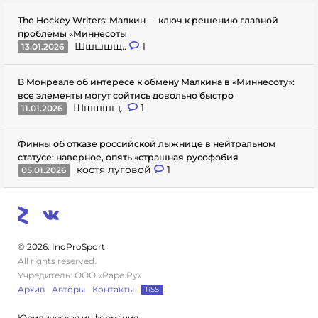
The Hockey Writers: Малкин — ключ к решению главной
проблемы «Миннесоты
Шшшшщ..
1
13.01.2026
В Монреале об интересе к обмену Малкина в «Миннесоту»:
все элементы могут сойтись довольно быстро
Шшшшщ..
1
11.01.2026
Финны об отказе российской лыжнице в нейтральном
статусе: наверное, опять «страшная русофобия
костя луговой
1
05.01.2026
© 2026. InoProSport
All rights reserved.
Учредитель: ООО «Раре.Ру»
Архив
Авторы
Контакты
RSS
Юридическая информация