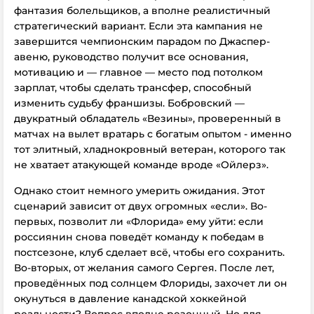
фантазия болельщиков, а вполне реалистичный
стратегический вариант. Если эта кампания не
завершится чемпионским парадом по Джаспер-
авеню, руководство получит все основания,
мотивацию и — главное — место под потолком
зарплат, чтобы сделать трансфер, способный
изменить судьбу франшизы. Бобровский —
двукратный обладатель «Везины», проверенный в
матчах на вылет вратарь с богатым опытом - именно
тот элитный, хладнокровный ветеран, которого так
не хватает атакующей команде вроде «Ойлерз».
Однако стоит немного умерить ожидания. Этот
сценарий зависит от двух огромных «если». Во-
первых, позволит ли «Флорида» ему уйти: если
россиянин снова поведёт команду к победам в
постсезоне, клуб сделает всё, чтобы его сохранить.
Во-вторых, от желания самого Сергея. После лет,
проведённых под солнцем Флориды, захочет ли он
окунуться в давление канадской хоккейной