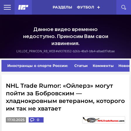
РАЗДЕЛЫ
ФУТБОЛ
Иностранцы о спорте России:
Статьи
Комменты
Новос
NHL Trade Rumor: «Ойлерз» могут
пойти за Бобровским —
хладнокровным ветераном, которого
им так не хватает
17.10.2025
0