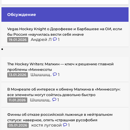
Обсуждение
Vegas Hockey Knight о Дорофееве и Барбашеве на ОИ, если
бы Россия «научилась вести себя иначе
Андрей Л
1
19.01.2026
The Hockey Writers: Малкин — ключ к решению главной
проблемы «Миннесоты
Шшшшщ..
1
13.01.2026
В Монреале об интересе к обмену Малкина в «Миннесоту»:
все элементы могут сойтись довольно быстро
Шшшшщ..
1
11.01.2026
Финны об отказе российской лыжнице в нейтральном
статусе: наверное, опять «страшная русофобия
костя луговой
1
05.01.2026