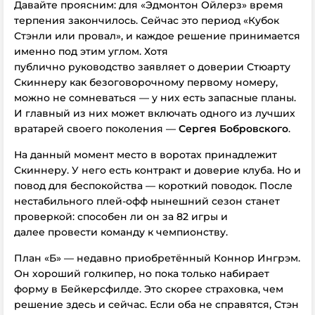
Давайте проясним: для «Эдмонтон Ойлерз» время
терпения закончилось. Сейчас это период «Кубок
Стэнли или провал», и каждое решение принимается
именно под этим углом. Хотя
публично
руководство заявляет о доверии Стюарту
Скиннеру как безоговорочному первому номеру,
можно не сомневаться — у них есть запасные планы.
И главный из них может включать одного из лучших
вратарей своего поколения —
Сергея Бобровского
.
На данный момент место в воротах принадлежит
Скиннеру. У него есть контракт и доверие клуба. Но и
повод для беспокойства — короткий поводок. После
нестабильного плей-офф нынешний сезон станет
проверкой: способен ли он за 82 игры и
далее провести команду к чемпионству.
План «Б» — недавно приобретённый Коннор Ингрэм.
Он хороший голкипер, но пока только набирает
форму в Бейкерсфилде. Это скорее страховка, чем
решение здесь и сейчас. Если оба не справятся, Стэн