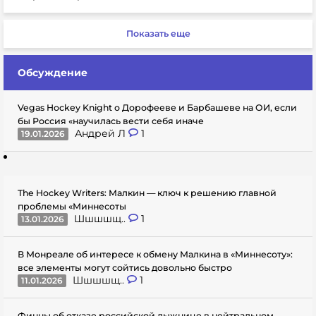
Показать еще
Обсуждение
Vegas Hockey Knight о Дорофееве и Барбашеве на ОИ, если
бы Россия «научилась вести себя иначе
Андрей Л
1
19.01.2026
The Hockey Writers: Малкин — ключ к решению главной
проблемы «Миннесоты
Шшшшщ..
1
13.01.2026
В Монреале об интересе к обмену Малкина в «Миннесоту»:
все элементы могут сойтись довольно быстро
Шшшшщ..
1
11.01.2026
Финны об отказе российской лыжнице в нейтральном