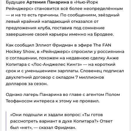
Будущее
Артемия Панарина
в «Нью-Йорк
Рейнджерс» становится всё более неопределённым
— и на то есть причины. По сообщениям, звёздный
левый крайний нападающий отказался от
предложения клуба, поставив под сомнение
завершение своей карьеры именно на Бродвее.
Как сообщил Эллиот Фридман в эфире
The FAN
Hockey Show
, в «Рейнджерс» спросили у россиянина
о соглашении, похожем на недавнюю сделку Анже
Копитара с «Лос-Анджелес Кингз» — на короткий
срок и с уменьшением зарплаты. Словенец подписал
двухлетний договор с окладом 7 миллионов
долларов за сезон.
Однако лагерь Панарина во главе с агентом Полом
Теофаносом интереса к этому не проявил.
«Они подошли и задали вопрос: «Ты готов
рассмотреть вариант в духе Копитара?» Ответ
был «нет», — сказал Фридман.