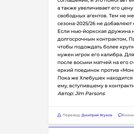
соглашения, и это помогает 
а также увеличивает его це
свободных агентов. Тем не ме
сезона-2025/26 не добавляют 
Если нью-йоркская дружина н
долгосрочным контрактом, Па
чтобы подождать более крупн
нужен игрок его калибра. Для
после восьми матчей на его с
яркий поединок против «Монре
Пока же Хлебушек находится 
ему, вступившему в контракт
Автор: Jim Parsons
Перевод:
Дмитрий Жуков
Комм