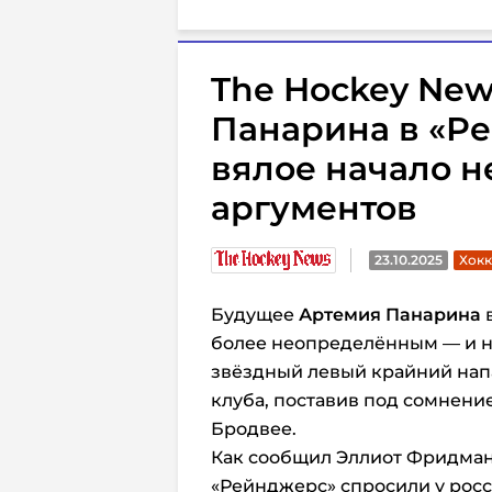
The Hockey New
Панарина в «Ре
вялое начало н
аргументов
23.10.2025
Хокк
Будущее
Артемия Панарина
в
более неопределённым — и на
звёздный левый крайний нап
клуба, поставив под сомнени
Бродвее.
Как сообщил Эллиот Фридма
«Рейнджерс» спросили у росс