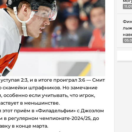
мог
11.0
Фин
лыж
нав
05.0
ступая 2:3, и в итоге проиграл 3:6 — Смит
со скамейки штрафников. Но замечание
 особенно если учитывать, что игрок,
аствует в меньшинстве.
л этот приём в «Филадельфии» с Джоэлом
м в регулярном чемпионате-2024/25, до
авку в конце марта.