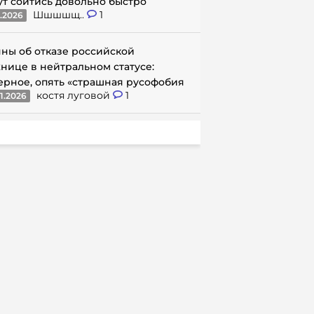
ут сойтись довольно быстро
Шшшшщ..
1
1.2026
ны об отказе российской
нице в нейтральном статусе:
ерное, опять «страшная русофобия
костя луговой
1
1.2026