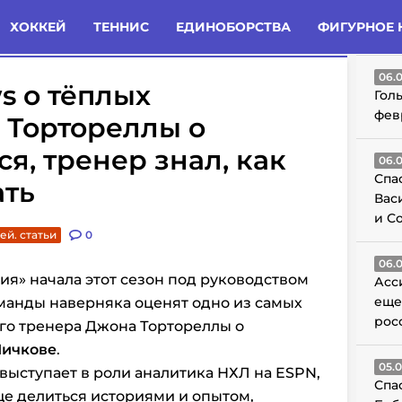
татьи
Комменты
Новости
ХОККЕЙ
ТЕННИС
ЕДИНОБОРСТВА
ФИГУРНОЕ 
ГО
06.
s о тёплых
Гол
фев
 Тортореллы о
я, тренер знал, как
06.
Спа
ать
Вас
и С
ей. статьи
0
06.
ия» начала этот сезон под руководством
Асс
еще
манды наверняка оценят одно из самых
рос
о тренера Джона Тортореллы о
Мичкове
.
05.
 выступает в роли аналитика НХЛ на ESPN,
Спа
ще делиться историями и опытом,