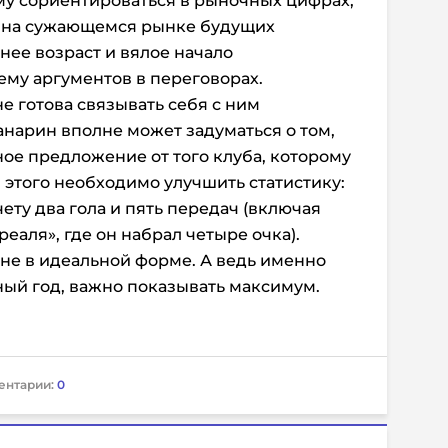
ему сориентироваться в рыночных цифрах,
ну на сужающемся рынке будущих
нее возраст и вялое начало
ему аргументов в переговорах.
е готова связывать себя с ним
нарин вполне может задуматься о том,
ое предложение от того клуба, которому
 этого необходимо улучшить статистику:
чету два гола и пять передач (включая
аля», где он набрал четыре очка).
не в идеальной форме. А ведь именно
ный год, важно показывать максимум.
ентарии:
0