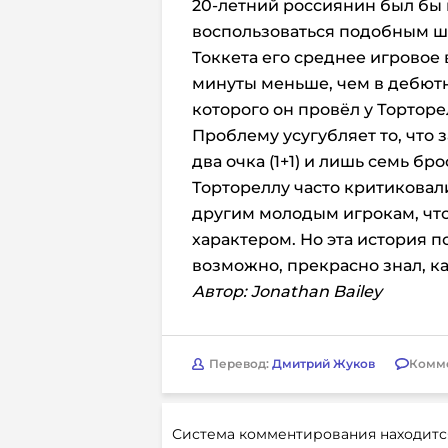
20-летний россиянин был бы 
воспользоваться подобным ш
Токкета его среднее игровое 
минуты меньше, чем в дебютно
которого он провёл у Торторе
Проблему усугубляет то, что з
два очка (1+1) и лишь семь бр
Тортореллу часто критиковал
другим молодым игрокам, что
характером. Но эта история п
возможно, прекрасно знал, к
Автор: Jonathan Bailey
Перевод:
Дмитрий Жуков
Комм
Система комментирования находитс