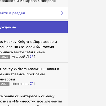
ровского и Аскарова 5 февраля
ейти в раздел
уждение
as Hockey Knight о Дорофееве и
башеве на ОИ, если бы Россия
училась вести себя иначе
Андрей Л
1
1.2026
 Hockey Writers: Малкин — ключ к
ению главной проблемы
ннесоты
Шшшшщ..
1
1.2026
онреале об интересе к обмену
кина в «Миннесоту»: все элементы