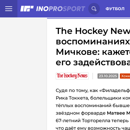
Иностранцы о спорте России:
С
ФУТБОЛ
The Hockey New
воспоминаниях
Мичкове: кажетс
его задействов
23.10.2025
Хокк
Судя по тому, как «Филадельф
Рика Токкета, болельщики ко
тёплых воспоминаний бывшег
звёздном форварде
Матвее 
67-летний Торторелла теперь
что даёт ему возможность ча