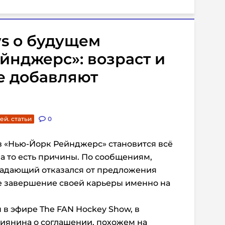
s о будущем
йнджерс»: возраст и
е добавляют
ей. статьи
0
 «Нью-Йорк Рейнджерс» становится всё
 то есть причины. По сообщениям,
адающий отказался от предложения
е завершение своей карьеры именно на
н в эфире
The FAN Hockey Show
, в
иянина о соглашении, похожем на