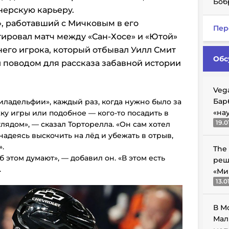
Боб
нерскую карьеру.
, работавший с Мичковым в его
Пер
ировал матч между «Сан-Хосе» и «Ютой»
него игрока, который отбывал Уилл Смит
Обс
л поводом для рассказа забавной истории
Veg
Бар
Филадельфии», каждый раз, когда нужно было за
«на
у игры или подобное — кого-то посадить в
19.0
лядом», — сказал Торторелла. «Он сам хотел
надеясь выскочить на лёд и убежать в отрыв,
.
The
б этом думают», — добавил он. «В этом есть
реш
.
«Ми
13.0
В М
Мал