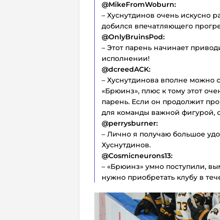
@MikeFromWoburn:
– Хуснутдинов очень искусно р
добился впечатляющего прогре
@OnlyBruinsPod:
– Этот парень начинает привод
исполнении!
@dcreedACK:
– Хуснутдинова вполне можно 
«Брюинз», плюс к тому этот оч
парень. Если он продолжит прог
для команды важной фигурой, с
@perrysburner:
– Лично я получаю большое удо
Хуснутдинов.
@Cosmicneurons13:
– «Брюинз» умно поступили, вы
нужно приобретать клубу в теч