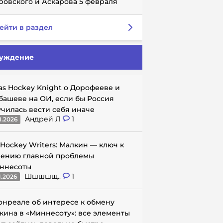
ровского и Аскарова 5 февраля
ейти в раздел
уждение
as Hockey Knight о Дорофееве и
башеве на ОИ, если бы Россия
училась вести себя иначе
Андрей Л
1
1.2026
 Hockey Writers: Малкин — ключ к
ению главной проблемы
ннесоты
Шшшшщ..
1
1.2026
онреале об интересе к обмену
кина в «Миннесоту»: все элементы