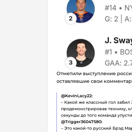
Отметили выступление росси
оставлявшие свои комментарии
@KevinLacy22:
– Какой же классный гол забил
продемонстрировав технику, хл
секунды до того команда упуст
@Trigger36047580:
– Это какой-то русский Брэд М