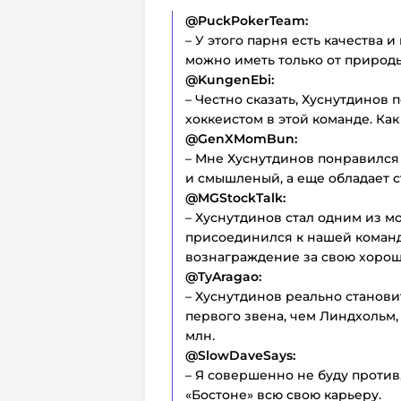
@PuckPokerTeam:
– У этого парня есть качества 
можно иметь только от природы
@KungenEbi:
– Честно сказать, Хуснутдинов
хоккеистом в этой команде. Как
@GenXMomBun:
– Мне Хуснутдинов понравился
и смышленый, а еще обладает 
@MGStockTalk:
– Хуснутдинов стал одним из м
присоединился к нашей команде
вознаграждение за свою хорош
@TyAragao:
– Хуснутдинов реально станов
первого звена, чем Линдхольм, 
млн.
@SlowDaveSays:
– Я совершенно не буду против
«Бостоне» всю свою карьеру.