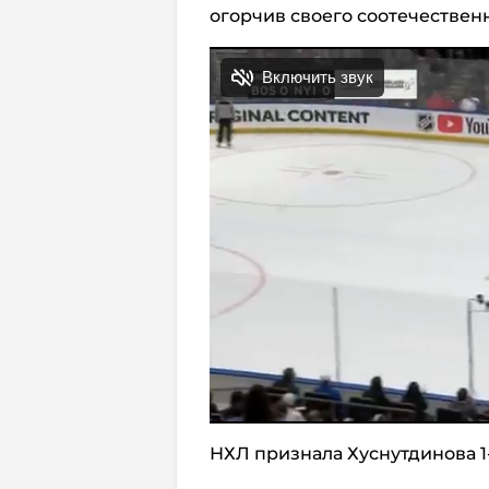
огорчив своего соотечествен
НХЛ признала Хуснутдинова 1