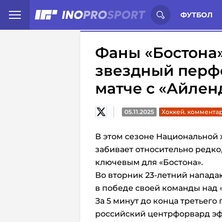
Иностранцы о спорте России:
С
ФУТБОЛ
Фаны «Бостона
звездный перф
матче с «Айлен
05.11.2025
Хоккей. коммента
В этом сезоне Национальной
забивает относительно редко
ключевым для «Бостона».
Во вторник 23-летний напад
в победе своей команды над 
За 5 минут до конца третьего 
российский центрфорвард эф