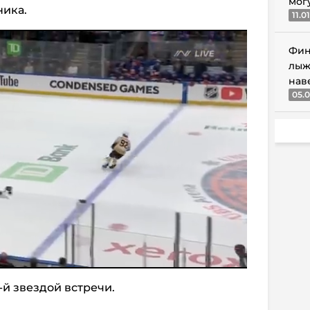
мог
ника.
11.0
Фин
лыж
нав
05.0
-й звездой встречи.