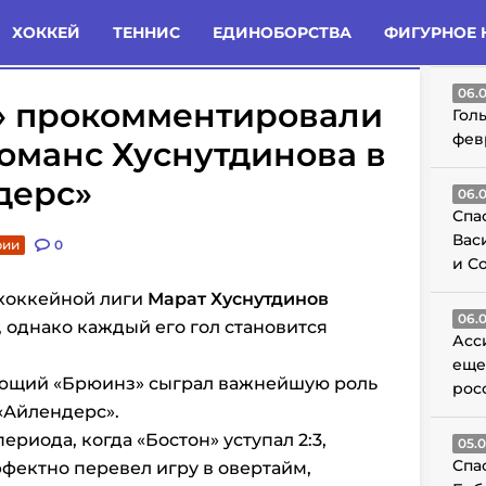
татьи
Комменты
Новости
ХОККЕЙ
ТЕННИС
ЕДИНОБОРСТВА
ФИГУРНОЕ 
ГО
06.
» прокомментировали
Гол
фев
оманс Хуснутдинова в
дерс»
06.
Спа
Вас
рии
0
и С
 хоккейной лиги
Марат Хуснутдинов
06.
, однако каждый его гол становится
Асс
еще
ающий «Брюинз» сыграл важнейшую роль
рос
«Айлендерс».
периода, когда «Бостон» уступал 2:3,
05.
Спа
фектно перевел игру в овертайм,