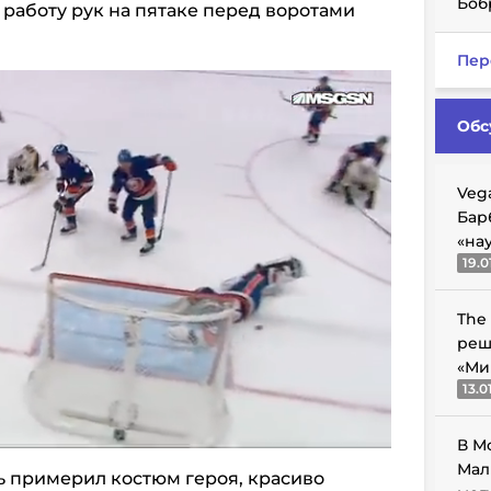
Боб
работу рук на пятаке перед воротами
Пер
Обс
Veg
Бар
«на
19.0
The
реш
«Ми
13.0
В М
Мал
ь примерил костюм героя, красиво