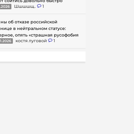
ут сойтись довольно быстро
Шшшшщ..
1
1.2026
ны об отказе российской
нице в нейтральном статусе:
ерное, опять «страшная русофобия
костя луговой
1
1.2026