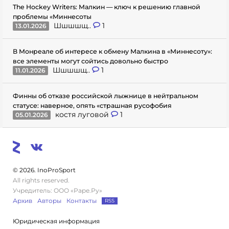
The Hockey Writers: Малкин — ключ к решению главной
проблемы «Миннесоты
Шшшшщ..
1
13.01.2026
В Монреале об интересе к обмену Малкина в «Миннесоту»:
все элементы могут сойтись довольно быстро
Шшшшщ..
1
11.01.2026
Финны об отказе российской лыжнице в нейтральном
статусе: наверное, опять «страшная русофобия
костя луговой
1
05.01.2026
© 2026. InoProSport
All rights reserved.
Учредитель: ООО «Раре.Ру»
Архив
Авторы
Контакты
RSS
Юридическая информация