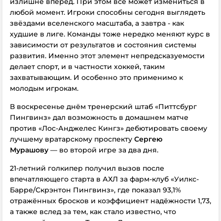
излишне вперёд. При этом в
сё может измениться в
любой момент. Игроки способны сегодня выглядеть
звёздами вселенского масштаба, а завтра - как
худшие в лиге. Команды тоже нередко меняют курс в
зависимости от результатов и состояния системы
развития. Именно этот элемент непредсказуемости
делает спорт, и в частности хоккей, таким
захватывающим. И особенно это применимо к
молодым игрокам.
В воскресенье днём тренерский штаб «Питтсбург
Пингвинз» дал возможность в домашнем матче
против «Лос-Анджелес Кингз» дебютировать своему
лучшему вратарскому проспекту
Сергею
Мурашову
— во второй игре за два дня.
21-летний голкипер получил вызов после
впечатляющего старта в АХЛ за фарм-клуб «Уилкс-
Барре/Скрэнтон Пингвинз», где показал 93,1%
отражённых бросков и коэффициент надёжности 1,73,
а также вслед за тем, как стало известно, что