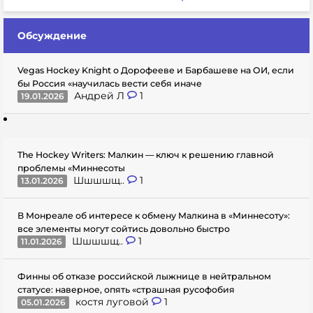
Обсуждение
Vegas Hockey Knight о Дорофееве и Барбашеве на ОИ, если
бы Россия «научилась вести себя иначе
Андрей Л
1
19.01.2026
The Hockey Writers: Малкин — ключ к решению главной
проблемы «Миннесоты
Шшшшщ..
1
13.01.2026
В Монреале об интересе к обмену Малкина в «Миннесоту»:
все элементы могут сойтись довольно быстро
Шшшшщ..
1
11.01.2026
Финны об отказе российской лыжнице в нейтральном
статусе: наверное, опять «страшная русофобия
костя луговой
1
05.01.2026