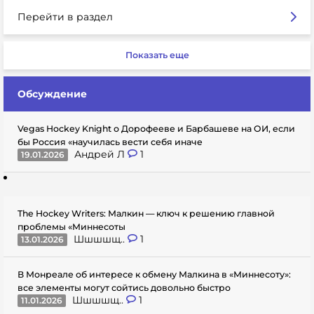
Перейти в раздел
Показать еще
Обсуждение
Vegas Hockey Knight о Дорофееве и Барбашеве на ОИ, если
бы Россия «научилась вести себя иначе
Андрей Л
1
19.01.2026
The Hockey Writers: Малкин — ключ к решению главной
проблемы «Миннесоты
Шшшшщ..
1
13.01.2026
В Монреале об интересе к обмену Малкина в «Миннесоту»:
все элементы могут сойтись довольно быстро
Шшшшщ..
1
11.01.2026