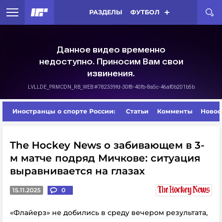
РАЗДЕЛЫ
ФУТБОЛ
Иностранцы о спорте России:
Статьи
Комменты
Новос
The Hockey News о забивающем в 3-
м матче подряд Мичкове: ситуация
выравнивается на глазах
15.11.2025
0
«Флайерз» не добились
в среду вечером результата,