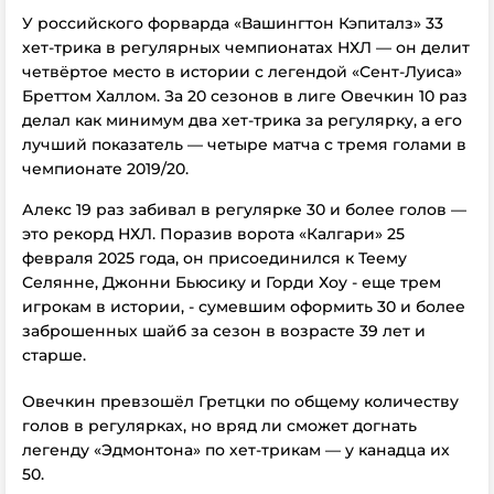
У российского форварда «Вашингтон Кэпиталз» 33
хет-трика в регулярных чемпионатах НХЛ — он делит
четвёртое место в истории с легендой «Сент-Луиса»
Бреттом Халлом.
За 20 сезонов в лиге Овечкин 10 раз
делал как минимум два хет-трика за регулярку, а его
лучший показатель — четыре матча с тремя голами в
чемпионате 2019/20.
Алекс 19 раз забивал
в регулярке
30 и более голов —
это рекорд НХЛ. Поразив ворота «Калгари» 25
февраля 2025 года, он присоединился к Теему
Селянне, Джонни Бьюсику и Горди Хоу - еще трем
игрокам в истории, - сумевшим оформить 30 и более
заброшенных шайб за сезон в возрасте 39 лет и
старше.
Овечкин превзошёл Гретцки по общему количеству
голов в регулярках, но вряд ли сможет догнать
легенду «Эдмонтона» по хет-трикам — у канадца их
50.