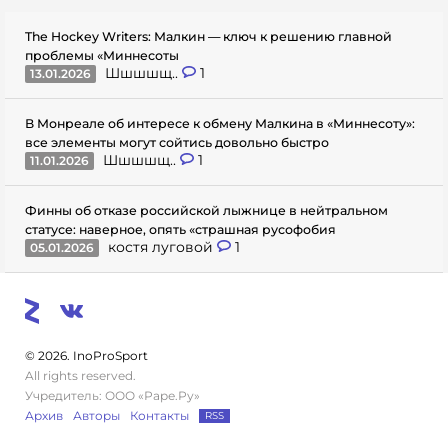
The Hockey Writers: Малкин — ключ к решению главной
проблемы «Миннесоты
Шшшшщ..
1
13.01.2026
В Монреале об интересе к обмену Малкина в «Миннесоту»:
все элементы могут сойтись довольно быстро
Шшшшщ..
1
11.01.2026
Финны об отказе российской лыжнице в нейтральном
статусе: наверное, опять «страшная русофобия
костя луговой
1
05.01.2026
© 2026. InoProSport
All rights reserved.
Учредитель: ООО «Раре.Ру»
Архив
Авторы
Контакты
RSS