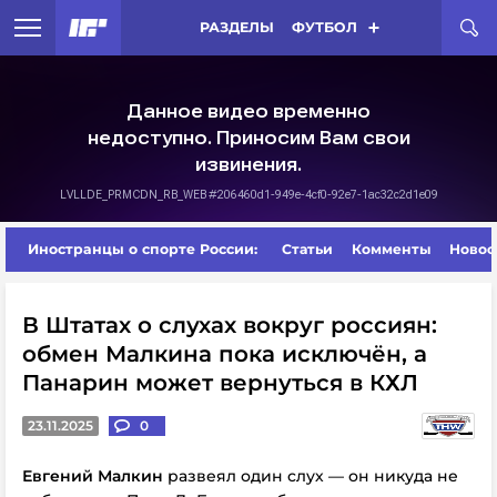
РАЗДЕЛЫ
ФУТБОЛ
Иностранцы о спорте России:
Статьи
Комменты
Новос
В Штатах о слухах вокруг россиян:
обмен Малкина пока исключён, а
Панарин может вернуться в КХЛ
23.11.2025
0
Евгений Малкин
развеял один слух — он никуда не