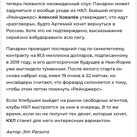
теперь появился неожиданный слух: Панарин может
задуматься о
вообще
уходе из НХЛ. Бывший игрок
«Рейнджерс»
Алексей Ковалёв
утверждает, что идут
«разговоры», будто Артемий хочет вернуться в
Россию. Хотя это не подтверждено, высказывание
серьёзно взбудоражило всю лигу.
Панарин проводит последний год по семилетнему
контракту на 81,5 миллиона долларов, подписанному
в 2019 году, и его долгосрочное будущее в Нью-Йорке
уже выглядело туманным. После вялого старта он
снова набрал ход, имея 19 очков в 22 матчах, но
инсайдеры считают, что форвард склоняется к тому,
чтобы
этим летом
покинуть «Рейнджерс».
Если Хлебушек выйдет на рынок свободных агентов,
клубы НХЛ выстроятся за ним в очередь. В то же
время, если он не получит тех денег, которые хочет,
КХЛ
станет для него интересным вариантом.
Автор: Jim Parsons