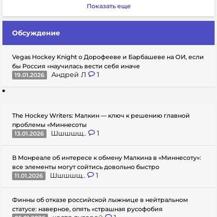
Показать еще
Обсуждение
Vegas Hockey Knight о Дорофееве и Барбашеве на ОИ, если
бы Россия «научилась вести себя иначе
Андрей Л
1
19.01.2026
The Hockey Writers: Малкин — ключ к решению главной
проблемы «Миннесоты
Шшшшщ..
1
13.01.2026
В Монреале об интересе к обмену Малкина в «Миннесоту»:
все элементы могут сойтись довольно быстро
Шшшшщ..
1
11.01.2026
Финны об отказе российской лыжнице в нейтральном
статусе: наверное, опять «страшная русофобия