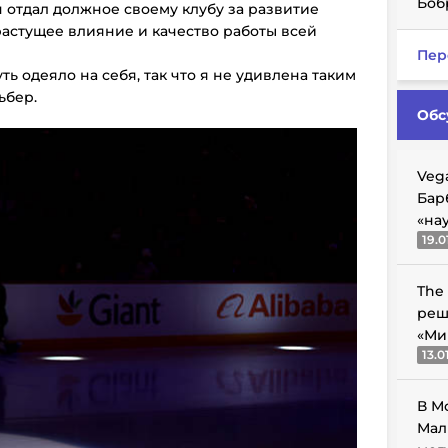
Боб
н отдал должное своему клубу за развитие
растущее влияние и качество работы всей
Пер
нуть одеяло на себя, так что я не удивлена таким
ьбер.
Обс
Veg
Бар
«на
19.0
The
реш
«Ми
13.0
В М
Мал