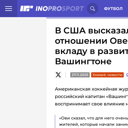
Иностранцы о спорте России:
С
ФУТБОЛ
В США высказа
отношении Ове
вкладу в разви
Вашингтоне
27.11.2025
Хоккей. новости
Американская хоккейная жур
российский капитан «Вашинг
воспринимает свое влияние н
«Ови сказал, что для него оче
жителей, которые начали занима