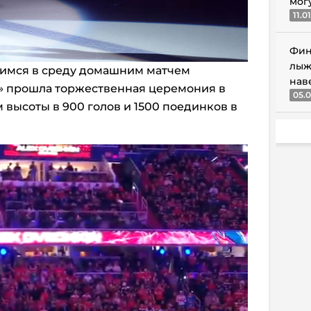
мог
11.0
Фин
лыж
шимся в среду домашним матчем
нав
» прошла торжественная церемония в
05.0
высоты в 900 голов и 1500 поединков в