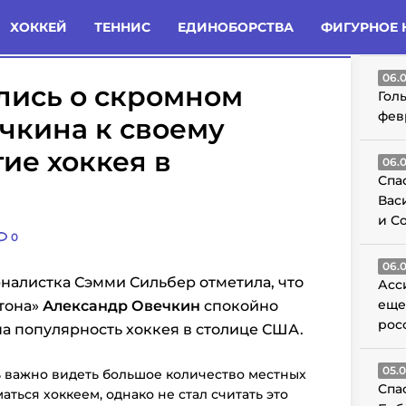
татьи
Комменты
Новости
ХОККЕЙ
ТЕННИС
ЕДИНОБОРСТВА
ФИГУРНОЕ 
ГО
06.
лись о скромном
Гол
фев
чкина к своему
тие хоккея в
06.
Спа
Вас
и С
0
06.
налистка Сэмми Сильбер отметила, что
Асс
еще
тона»
Александр Овечкин
спокойно
рос
а популярность хоккея в столице США.
05.
нь важно видеть большое количество местных
Спа
ться хоккеем, однако не стал считать это