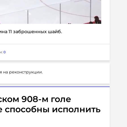
ина 11 заброшенных шайб.
и:
0
я на реконструкции.
ком 908-м голе
е способны исполнить