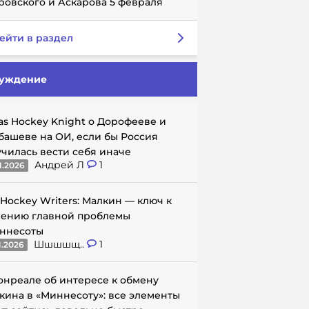
ровского и Аскарова 5 февраля
ейти в раздел
уждение
as Hockey Knight о Дорофееве и
башеве на ОИ, если бы Россия
училась вести себя иначе
Андрей Л
1
1.2026
 Hockey Writers: Малкин — ключ к
ению главной проблемы
ннесоты
Шшшшщ..
1
1.2026
онреале об интересе к обмену
кина в «Миннесоту»: все элементы