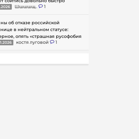
ут сойтись довольно быстро
Шшшшщ..
1
1.2026
ны об отказе российской
нице в нейтральном статусе:
ерное, опять «страшная русофобия
костя луговой
1
1.2026