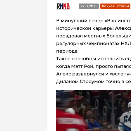
27.11.2025
Хоккей. статьи
В минувший вечер «Вашингто
исторической карьеры
Алекс
порадовал
местных болельщик
регулярных
чемпионатах
НХЛ
периода.
Такое способны исполнить ед
когда Мэтт Рой, просто пытаяс
Алекс развернулся и «вслепу
Диланом Строумом точно в се