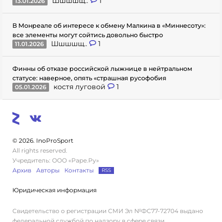
Шшшшщ..
1
13.01.2026
В Монреале об интересе к обмену Малкина в «Миннесоту»:
все элементы могут сойтись довольно быстро
Шшшшщ..
1
11.01.2026
Финны об отказе российской лыжнице в нейтральном
статусе: наверное, опять «страшная русофобия
костя луговой
1
05.01.2026
© 2026. InoProSport
All rights reserved.
Учредитель: ООО «Раре.Ру»
Архив
Авторы
Контакты
RSS
Юридическая информация
Свидетельство о регистрации СМИ Эл №ФС77-72704 выдано
федеральной службой по надзору в сфере связи,