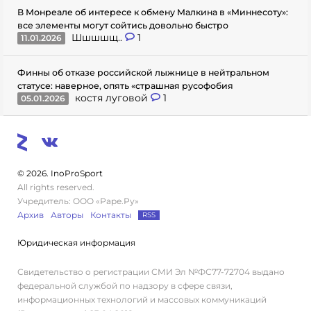
В Монреале об интересе к обмену Малкина в «Миннесоту»:
все элементы могут сойтись довольно быстро
Шшшшщ..
1
11.01.2026
Финны об отказе российской лыжнице в нейтральном
статусе: наверное, опять «страшная русофобия
костя луговой
1
05.01.2026
© 2026. InoProSport
All rights reserved.
Учредитель: ООО «Раре.Ру»
Архив
Авторы
Контакты
RSS
Юридическая информация
Свидетельство о регистрации СМИ Эл №ФС77-72704 выдано
федеральной службой по надзору в сфере связи,
информационных технологий и массовых коммуникаций