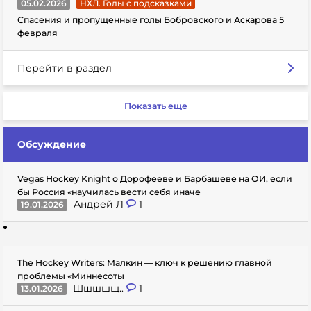
05.02.2026
НХЛ. Голы с подсказками
Спасения и пропущенные голы Бобровского и Аскарова 5
февраля
Перейти в раздел
Показать еще
Обсуждение
Vegas Hockey Knight о Дорофееве и Барбашеве на ОИ, если
бы Россия «научилась вести себя иначе
Андрей Л
1
19.01.2026
The Hockey Writers: Малкин — ключ к решению главной
проблемы «Миннесоты
Шшшшщ..
1
13.01.2026