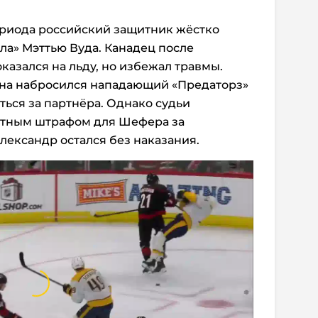
ериода
российский защитник жёстко
а» Мэттью Вуда. Канадец после
азался на льду, но избежал травмы.
ина набросился нападающий «Предаторз»
ться за партнёра. Однако судьи
утным штрафом для Шефера за
ександр остался без наказания.