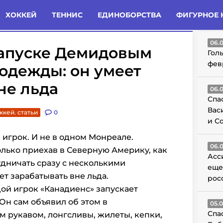
татьи
Комменты
Новости
ХОККЕЙ
ТЕННИС
ЕДИНОБОРСТВА
ФИГУРНОЕ 
ГО
06.
запуске Демидовым
Гол
фев
одежды: он умеет
не льда
06.
Спа
Вас
ккей. статьи
0
и С
игрок. И не в одном Монреале.
06.
только приехав в Северную Америку, как
Асс
удничать сразу с несколькими
еще
т зарабатывать вне льда.
рос
дой игрок «Канадиенс» запускает
н сам объявил об этом в
05.
Спа
м рукавом, лонгсливы, жилеты, кепки,