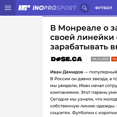
Иностранцы о спорте России:
С
ФУТБОЛ
В Монреале о 
своей линейки 
зарабатывать в
09.12.2025
Хо
Иван Демидов
— популярный 
В России он давно звезда, а 
мы увидели, Иван начал сотр
компаниями. Этот парень умее
Сегодня мы узнали, что моло
собственную линию одежды. О
соцсетях.
Футболки с коротки