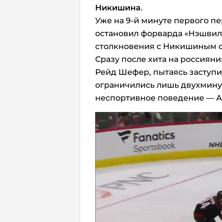
Никишина
.
Уже на
9-й минуте первого п
остановил форварда «Нэшвилл
столкновения с Никишиным ок
Сразу после хита на россиян
Рейд Шефер, пытаясь заступи
ограничились лишь двухмин
неспортивное поведение — Ал