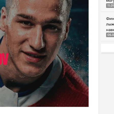
мог
11.0
Фин
лыж
нав
05.0