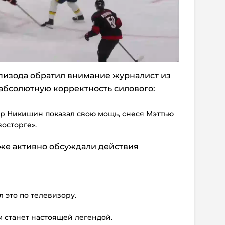
пизода обратил внимание журналист из
абсолютную корректность силового:
р Никишин показал свою мощь, снеся Мэттью
восторге».
оже активно обсуждали действия
л это по телевизору.
м станет настоящей легендой.