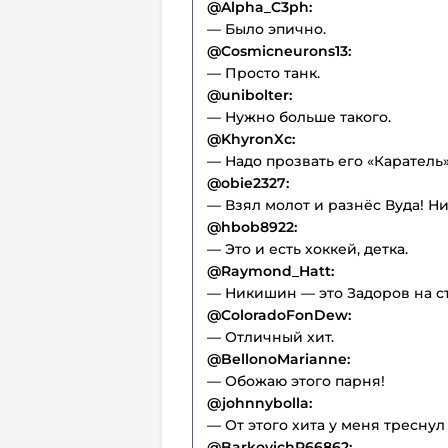
@Alpha_C3ph:
— Было эпично.
@Cosmicneurons13:
— Просто танк.
@unibolter:
— Нужно больше такого.
@KhyronXc:
— Надо прозвать его «Каратель»
@obie2327:
— Взял молот и разнёс Вуда! Ни
@hbob8922:
— Это и есть хоккей, детка.
@Raymond_Hatt:
— Никишин — это Задоров на с
@ColoradoFonDew:
— Отличный хит.
@BellonoMarianne:
— Обожаю этого парня!
@johnnybolla:
— От этого хита у меня треснул
@BarkovichR66862: