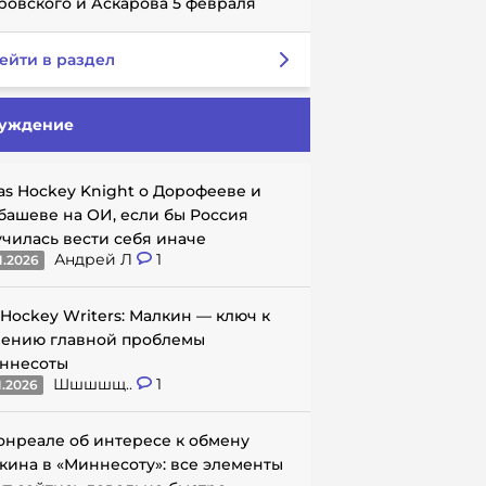
ровского и Аскарова 5 февраля
ейти в раздел
уждение
as Hockey Knight о Дорофееве и
башеве на ОИ, если бы Россия
училась вести себя иначе
Андрей Л
1
1.2026
 Hockey Writers: Малкин — ключ к
ению главной проблемы
ннесоты
Шшшшщ..
1
1.2026
онреале об интересе к обмену
кина в «Миннесоту»: все элементы