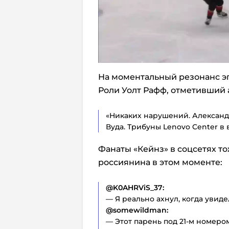
На моментальный резонанс э
Роли
Уолт Рафф
, отметивший 
«Никаких нарушений. Александ
Вуда. Трибуны Lenovo Center в 
Фанаты «Кейнз» в соцсетях т
россиянина в этом моменте:
@K0AHRViS_37:
— Я реально ахнул, когда увиде
@somewildman:
— Этот парень под 21-м номеро