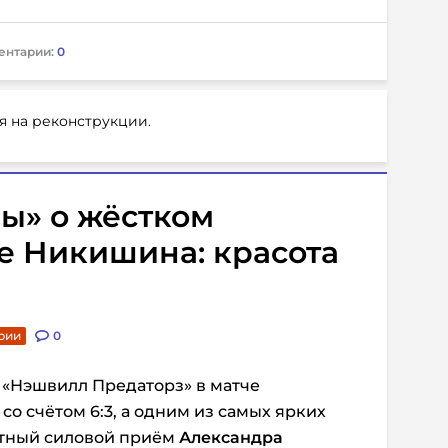
ентарии:
0
я на реконструкции.
ы» о жёстком
е Никишина: красота
рии
0
«Нэшвилл Предаторз» в матче
со счётом
6:3
, а одним из самых ярких
ктный силовой приём
Александра