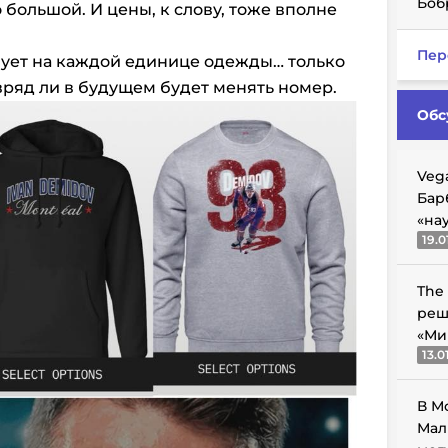
Боб
большой. И цены, к слову, тоже вполне
Пер
ует на каждой единице одежды… только
вряд ли
в будущем
будет менять номер.
Обс
Veg
Бар
«на
19.0
The
реш
«Ми
13.0
В М
Мал