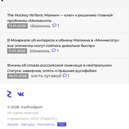
The Hockey Writers: Малкин — ключ к решению главной
проблемы «Миннесоты
Шшшшщ..
1
13.01.2026
В Монреале об интересе к обмену Малкина в «Миннесоту»:
все элементы могут сойтись довольно быстро
Шшшшщ..
1
11.01.2026
Финны об отказе российской лыжнице в нейтральном
статусе: наверное, опять «страшная русофобия
костя луговой
1
05.01.2026
© 2026. InoProSport
All rights reserved.
Учредитель: ООО «Раре.Ру»
Архив
Авторы
Контакты
RSS