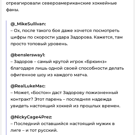
отреагировали североамериканские хоккейные
фаны.
@_MikeSullivan:
– Ох, после такого боя даже хочется посмотреть
цифры по скорости удара Задорова. Кажется, там
просто топовый уровень.
@benslersway1:
– Задоров – самый крутой игрок «Брюинз»
благодаря лишь одной своей способности делать
офигенное шоу из каждого матча.
@RealLukeMac:
– Может, «Бостон» даст Задорову пожизненный
контракт? Этот парень – последняя надежда
увидеть настоящий хоккей из прошлых времен.
@NickyCage4Prez:
– Последний оставшийся настоящий мужик в
лиге – и тот русский.