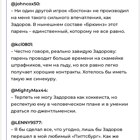
@johncox50:
– Ни один другой игрок «Бостона» не производил
на меня такого сильного впечатления, как
Задоров. В нынешнем составе «Брюинз» этот
парень – единственный, которому не все равно.
@kcl0801:
– Честно говоря, реально завидую Задорову:
парень проводит больше времени на скамейке
штрафников, чем на льду, но все равно легко
получает хорошие контракты. Хотелось бы иметь
такую же синекуру.
@MightyMax44:
– Терпеть не могу Задорова как хоккеиста, но
респектую ему в человеческом плане и в умении
драться по-джентльменски.
@LENNY9577:
– Я бы сделал все, что угодно, лишь бы Задоров
перешел в мой любимый «Питтсбург». Как же