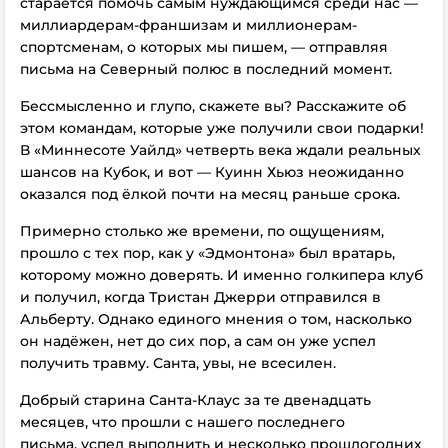
старается помочь самым нуждающимся среди нас —
миллиардерам-франшизам и миллионерам-
спортсменам, о которых мы пишем, — отправляя
письма на Северный полюс в последний момент.
Бессмысленно и глупо, скажете вы? Расскажите об
этом командам, которые уже получили свои подарки!
В «Миннесоте Уайлд» четверть века ждали реальных
шансов на Кубок, и вот — Куинн Хьюз неожиданно
оказался под ёлкой почти на месяц раньше срока.
Примерно столько же времени, по ощущениям,
прошло с тех пор, как у «Эдмонтона» был вратарь,
которому можно доверять. И именно голкипера клуб
и получил, когда Тристан Джерри отправился в
Альберту. Однако единого мнения о том, насколько
он надёжен, нет до сих пор, а сам он уже успел
получить травму. Санта, увы, не всесилен.
Добрый старина Санта-Клаус
за те двенадцать
месяцев, что прошли с нашего последнего
письма,
успел выполнить и несколько прошлогодних