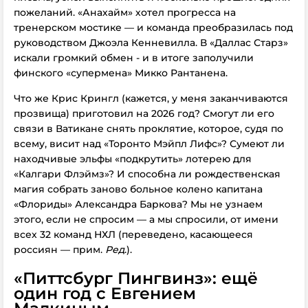
пожеланий. «Анахайм» хотел прогресса на
тренерском мостике — и команда преобразилась под
руководством Джоэла Кенневилла. В «Даллас Старз»
искали громкий обмен - и в итоге заполучили
финского «супермена» Микко Рантанена.
Что же Крис Крингл (кажется, у меня заканчиваются
прозвища) приготовил на 2026 год? Смогут ли его
связи в Ватикане снять проклятие, которое, судя по
всему, висит над «Торонто Мэйпл Лифс»? Сумеют ли
находчивые эльфы «подкрутить» лотерею для
«Калгари Флэймз»? И способна ли рождественская
магия собрать заново больное колено капитана
«Флориды» Александра Баркова? Мы не узнаем
этого, если не спросим — а мы спросили, от имени
всех 32 команд НХЛ (переведено, касающееся
россиян — прим.
Ред
.).
«Питтсбург Пингвинз»: ещё
один год с Евгением