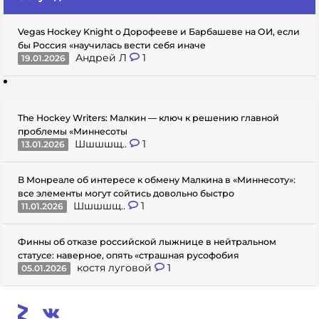
Vegas Hockey Knight о Дорофееве и Барбашеве на ОИ, если
бы Россия «научилась вести себя иначе
Андрей Л
1
19.01.2026
The Hockey Writers: Малкин — ключ к решению главной
проблемы «Миннесоты
Шшшшщ..
1
13.01.2026
В Монреале об интересе к обмену Малкина в «Миннесоту»:
все элементы могут сойтись довольно быстро
Шшшшщ..
1
11.01.2026
Финны об отказе российской лыжнице в нейтральном
статусе: наверное, опять «страшная русофобия
костя луговой
1
05.01.2026