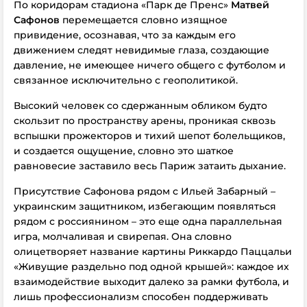
По коридорам стадиона «Парк де Пренс»
Матвей
Сафонов
перемещается словно изящное
привидение, осознавая, что за каждым его
движением следят невидимые глаза, создающие
давление, не имеющее ничего общего с футболом и
связанное исключительно с геополитикой.
Высокий человек со сдержанным обликом будто
скользит по пространству арены, проникая сквозь
вспышки прожекторов и тихий шепот болельщиков,
и создается ощущение, словно это шаткое
равновесие заставило весь Париж затаить дыхание.
Присутствие Сафонова рядом с Ильей Забарный –
украинским защитником, избегающим появляться
рядом с россиянином – это еще одна параллельная
игра, молчаливая и свирепая. Она словно
олицетворяет название картины Риккардо Паццальи
«Живущие раздельно под одной крышей»: каждое их
взаимодействие выходит далеко за рамки футбола, и
лишь профессионализм способен поддерживать