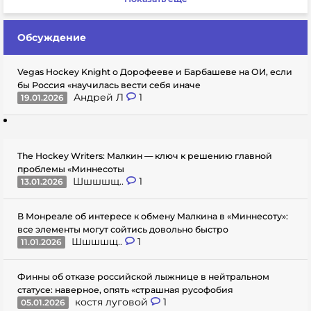
Обсуждение
Vegas Hockey Knight о Дорофееве и Барбашеве на ОИ, если
бы Россия «научилась вести себя иначе
Андрей Л
1
19.01.2026
The Hockey Writers: Малкин — ключ к решению главной
проблемы «Миннесоты
Шшшшщ..
1
13.01.2026
В Монреале об интересе к обмену Малкина в «Миннесоту»:
все элементы могут сойтись довольно быстро
Шшшшщ..
1
11.01.2026
Финны об отказе российской лыжнице в нейтральном
статусе: наверное, опять «страшная русофобия
костя луговой
1
05.01.2026