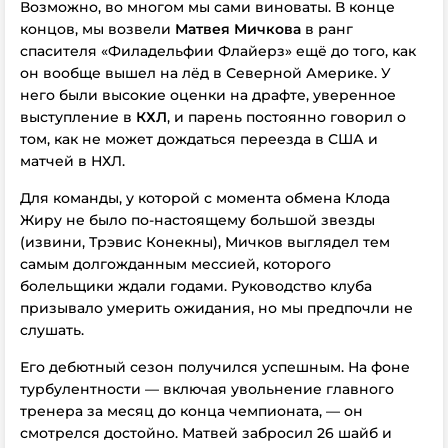
Возможно, во многом мы сами виноваты. В конце
концов, мы возвели
Матвея Мичкова
в ранг
спасителя «Филадельфии Флайерз» ещё до того, как
он вообще вышел на лёд в Северной Америке. У
него были высокие оценки на драфте, уверенное
выступление в
КХЛ
, и парень постоянно говорил о
том, как не может дождаться переезда в США и
матчей
в НХЛ.
Для команды, у которой с момента обмена Клода
Жиру не было по-настоящему большой звезды
(извини, Трэвис Конекны), Мичков выглядел тем
самым долгожданным мессией, которого
болельщики ждали годами. Руководство клуба
призывало умерить ожидания, но мы предпочли не
слушать.
Его дебютный сезон получился успешным. На фоне
турбулентности — включая увольнение главного
тренера за месяц до конца чемпионата, — он
смотрелся достойно. Матвей забросил 26 шайб и