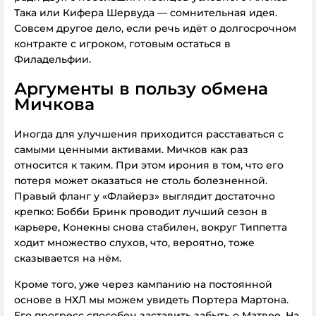
Така или Кифера Шервуда — сомнительная идея.
Совсем другое дело, если речь идёт о долгосрочном
контракте с игроком, готовым остаться в
Филадельфии.
Аргументы в пользу обмена
Мичкова
Иногда для улучшения приходится расставаться с
самыми ценными активами. Мичков как раз
относится к таким. При этом ирония в том, что его
потеря может оказаться не столь болезненной.
Правый фланг у «Флайерз» выглядит достаточно
крепко: Бобби Бринк проводит лучший сезон в
карьере, Конекны снова стабилен, вокруг Типпетта
ходит множество слухов, что, вероятно, тоже
сказывается на нём.
Кроме того, уже через кампанию
на постоянной
основе в НХЛ мы
можем увидеть Портера Мартона.
Его прогресс способен заставить забыть о Матвее. На