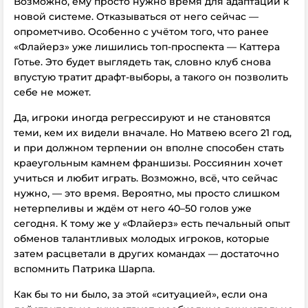
Возможно, ему просто нужно время для адаптации к
новой системе. Отказываться от него сейчас —
опрометчиво. Особенно с учётом того, что ранее
«Флайерз» уже лишились топ-проспекта — Каттера
Готье. Это будет выглядеть так, словно клуб снова
впустую тратит драфт-выборы, а такого он позволить
себе не может.
Да, игроки иногда регрессируют и не становятся
теми, кем их видели вначале. Но Матвею всего 21 год,
и при должном терпении он вполне способен стать
краеугольным камнем франшизы. Россиянин хочет
учиться и любит играть. Возможно, всё, что сейчас
нужно, — это время. Вероятно, мы просто слишком
нетерпеливы и ждём от него 40–50 голов уже
сегодня. К тому же у «Флайерз» есть печальный опыт
обменов талантливых молодых игроков, которые
затем расцветали в других командах — достаточно
вспомнить Патрика Шарпа.
Как бы то ни было, за этой «ситуацией», если она