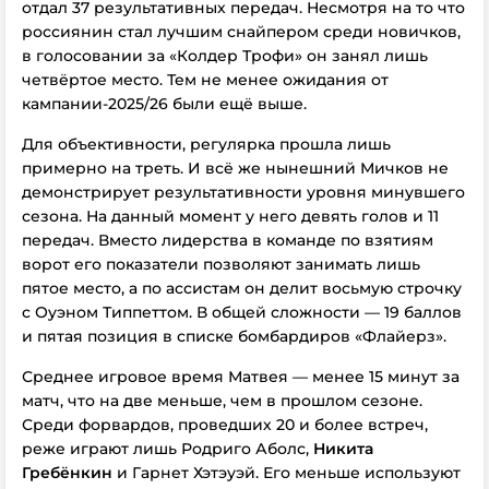
отдал 37 результативных передач. Несмотря на то что
россиянин стал лучшим снайпером среди новичков,
в голосовании за «Колдер Трофи» он занял лишь
четвёртое место. Тем не менее ожидания от
кампании-2025/26 были ещё выше.
Для объективности, регулярка прошла лишь
примерно на треть. И всё же нынешний Мичков не
демонстрирует результативности уровня минувшего
сезона. На данный момент у него девять голов и 11
передач. Вместо лидерства в команде по взятиям
ворот его показатели позволяют занимать лишь
пятое место, а по ассистам он делит восьмую строчку
с Оуэном Типпеттом. В общей сложности — 19 баллов
и пятая позиция в списке бомбардиров «Флайерз».
Среднее игровое время Матвея — менее 15 минут за
матч, что на две меньше, чем в прошлом сезоне.
Среди форвардов, проведших 20 и более встреч,
реже играют лишь Родриго Аболс,
Никита
Гребёнкин
и Гарнет Хэтэуэй. Его меньше используют