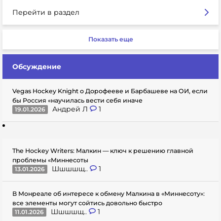
Перейти в раздел
Показать еще
Обсуждение
Vegas Hockey Knight о Дорофееве и Барбашеве на ОИ, если
бы Россия «научилась вести себя иначе
Андрей Л
1
19.01.2026
The Hockey Writers: Малкин — ключ к решению главной
проблемы «Миннесоты
Шшшшщ..
1
13.01.2026
В Монреале об интересе к обмену Малкина в «Миннесоту»:
все элементы могут сойтись довольно быстро
Шшшшщ..
1
11.01.2026