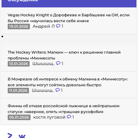
Vegas Hockey Knight о Дорофееве и Барбашеве на ОИ, если
бы Россия «научилась вести себя иначе
Андрей Л
1
19.01.2026
The Hockey Writers: Малкин — ключ к решению главной
проблемы «Миннесоты
Шшшшщ..
1
13.01.2026
В Монреале об интересе к обмену Малкина в «Миннесоту»:
все элементы могут сойтись довольно быстро
Шшшшщ..
1
11.01.2026
Финны об отказе российской лыжнице в нейтральном
статусе: наверное, опять «страшная русофобия
костя луговой
1
05.01.2026