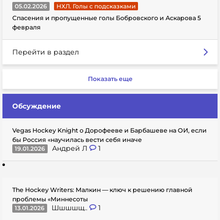
05.02.2026
НХЛ. Голы с подсказками
Спасения и пропущенные голы Бобровского и Аскарова 5
февраля
Перейти в раздел
Показать еще
Обсуждение
Vegas Hockey Knight о Дорофееве и Барбашеве на ОИ, если
бы Россия «научилась вести себя иначе
Андрей Л
1
19.01.2026
The Hockey Writers: Малкин — ключ к решению главной
проблемы «Миннесоты
Шшшшщ..
1
13.01.2026