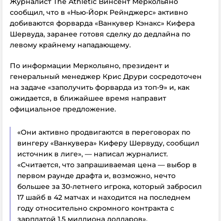
Журналист The Athletic Винсент Меркольяно
сообщил, что в «Нью-Йорк Рейнджерс» активно
добиваются форварда «Ванкувер Кэнакс» Кифера
Шервуда, заранее готовя сделку
до дедлайна
по
левому крайнему нападающему.
По информации Меркольяно, президент и
генеральный менеджер Крис Друри сосредоточен
на задаче «заполучить форварда из топ-9» и, как
ожидается, в ближайшее время направит
официальное предложение.
«Они активно продвигаются в переговорах по
вингеру «Ванкувера» Киферу Шервуду, сообщил
источник в лиге», — написал журналист.
«Считается, что запрашиваемая цена — выбор в
первом раунде драфта и, возможно, нечто
большее за 30-летнего игрока, который забросил
17 шайб в 42 матчах и находится на последнем
году относительно скромного контракта с
зарплатой 1,5 миллиона долларов».