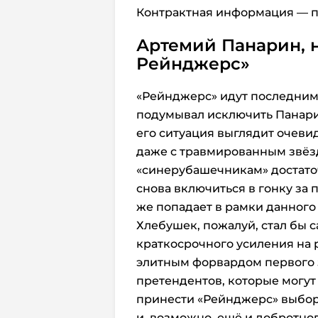
Контрактная информация — п
Артемий Панарин, 
Рейнджерс»
«Рейнджерс» идут последними
подумывал исключить Панарина
его ситуация выглядит очевид
даже с травмированным звё
«синерубашечникам» достаточ
снова включиться в гонку за
же попадает в рамки данного
Хлебушек, пожалуй, стал бы
краткосрочного усиления на р
элитным форвардом первого з
претендентов, которые могут
принести «Рейнджерс» выбор 
и, возможно, ещё и добротно