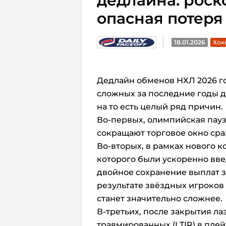
дедлайна: рос
опасная потеря
18.01.2026
Хок
Дедлайн обменов НХЛ 2026 го
сложных
за последние годы
д
на то есть целый ряд причин.
Во-первых, олимпийская пауз
сокращают торговое окно сраз
Во-вторых, в рамках нового 
которого были ускоренно вве
двойное сохранение выплат 
результате звёздных игроко
станет значительно сложнее.
В-третьих, после закрытия л
травмированных (LTIR) в пле