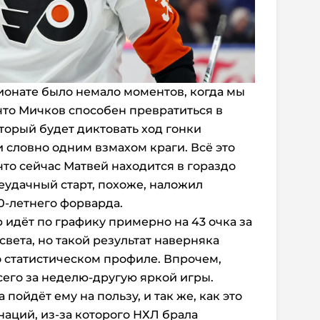
онате было немало моментов, когда мы
 что Мичков способен превратиться в
торый будет диктовать ход гонки
 словно одним взмахом краги. Всё это
 что сейчас Матвей находится в гораздо
удачный старт, похоже, наложил
0-летнего форварда.
 идёт по графику примерно на 43 очка за
 света, но такой результат наверняка
о статистическом профиле. Впрочем,
его за неделю-другую яркой игры.
пойдёт ему на пользу, и так же, как это
наций, из-за которого НХЛ брала