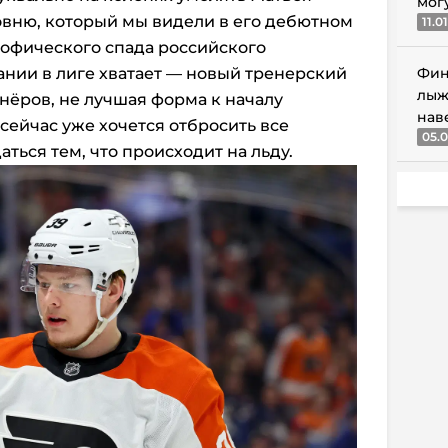
мог
овню, который мы видели в его дебютном
11.0
рофического спада российского
нии в лиге хватает — новый тренерский
Фин
лыж
нёров, не лучшая форма к началу
нав
сейчас уже хочется отбросить все
05.0
ться тем, что происходит на льду.