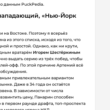
о данным PuckPedia.
нападающий, «Нью-Йорк
 на Востоке. Поэтому я всерьёз
 из этого списка, исходя из того, что
ной и простой. Однако, как ни крути,
здным вратарём
Игорем Шестёркиным
но выдать серию из трёх побед, чтобы
 плей-офф. По этой причине Артемий всё
 обсуждения.
 самым привлекательным вариантом
ынке. Даже в 34 года он остаётся
вена. В зависимости от числа
 взвинтить цену, Панарин способен
в первом раунде драфта, топ-проспекта
го молодого игрока НХЛ.