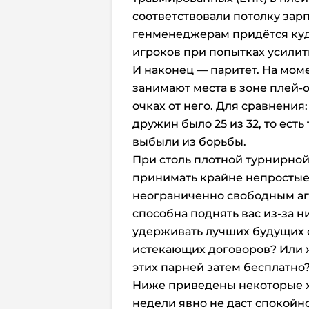
соответствовали потолку зарп
генменеджерам придётся куд
игроков при попытках усилить
И наконец — паритет. На мом
занимают места в зоне плей-о
очках от него. Для сравнения:
дружин было 25 из 32, то ест
выбыли из борьбы.
При столь плотной турнирно
принимать крайне непросты
неограниченно свободным аге
способна поднять вас из-за н
удерживать лучших будущих с
истекающих договоров? Или 
этих парней затем бесплатно
Ниже приведены некоторые х
недели явно не даст спокойн