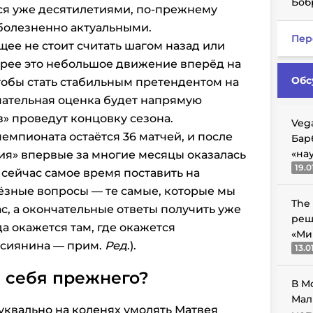
Боб
я уже десятилетиями, по-прежнему
 болезненно актуальными.
Пер
е не стоит считать шагом назад или
орее это небольшое движение вперёд на
Обс
чтобы стать стабильным претендентом на
чательная оценка будет напрямую
рз» проведут концовку сезона.
Veg
емпионата остаётся 36 матчей, и после
Бар
«на
ия» впервые за многие месяцы оказалась
19.0
 сейчас самое время поставить на
ёзные вопросы — те самые, которые мы
The
с, а окончательные ответы получить уже
реш
да окажется там, где окажется
«Ми
ссиянина — прим.
Ред
.).
13.0
 себя прежнего?
В М
Мал
уквально на коленях умолять Матвея