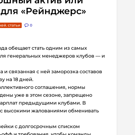
кошный актив или
 для «Рейнджерс»
кей. статьи
0
да обещает стать одним из самых
ля
генеральных
менеджеров клубов — и
а и связанная с ней заморозка составов
у на 18 дней.
коллективного соглашения, нормы
дены уже в этом сезоне, запрещено
зарплат предыдущими клубами. В
в с высокими жалованиями обменивать
азейки с долгосрочным списком
й-офф и требования, чтобы команды