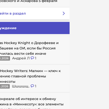
ровского и Аскарова 5 февраля
ейти в раздел
уждение
as Hockey Knight о Дорофееве и
башеве на ОИ, если бы Россия
училась вести себя иначе
Андрей Л
1
1.2026
 Hockey Writers: Малкин — ключ к
ению главной проблемы
ннесоты
Шшшшщ..
1
1.2026
онреале об интересе к обмену
кина в «Миннесоту»: все элементы