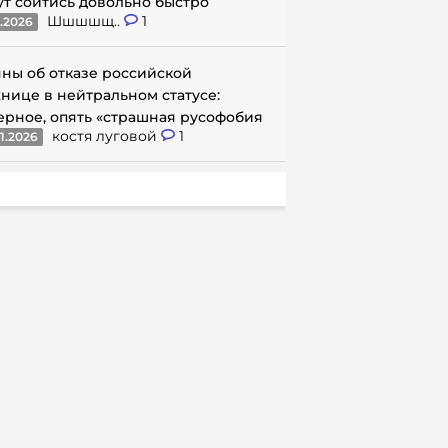
ут сойтись довольно быстро
Шшшшщ..
1
1.2026
ны об отказе российской
нице в нейтральном статусе:
ерное, опять «страшная русофобия
костя луговой
1
1.2026