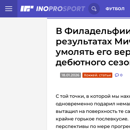
Иностранцы о спорте России:
С
ФУТБОЛ
В Филадельфии
результатах Ми
умолять его ве
дебютного сезо
18.01.2026
Хоккей. статьи
0
С той точки, в которой мы на
одновременно подарил немал
вытащил на поверхность те 
крайне горькое послевкусие.
перспективы по мере прогрес