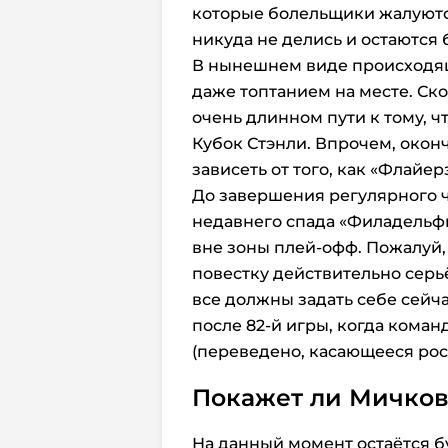
которые болельщики жалуютс
никуда не делись и остаются
В нынешнем виде происходяще
даже топтанием на месте. Ск
очень длинном пути к тому, 
Кубок Стэнли. Впрочем, окон
зависеть от того, как «Флайе
До завершения регулярного ч
недавнего спада «Филадельф
вне зоны плей-офф. Пожалуй,
повестку действительно серь
все должны задать себе сейча
после 82-й игры, когда коман
(переведено, касающееся ро
Покажет ли Мичков
На данный момент остаётся б