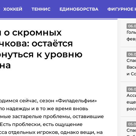
татьи
Комменты
Новости
ХОККЕЙ
ТЕННИС
ЕДИНОБОРСТВА
ФИГУРНОЕ 
ГО
06.
 о скромных
Гол
фев
чкова: остаётся
рнуться к уровню
06.
Спа
на
Вас
и С
06.
Асс
ходимся сейчас, сезон «Филадельфии»
еще
о надежды и в то же время вновь
рос
самые застарелые проблемы, оставившие
 Есть проблески, есть ощущение
05.
Спа
са отдельных игроков, однако вещи, на